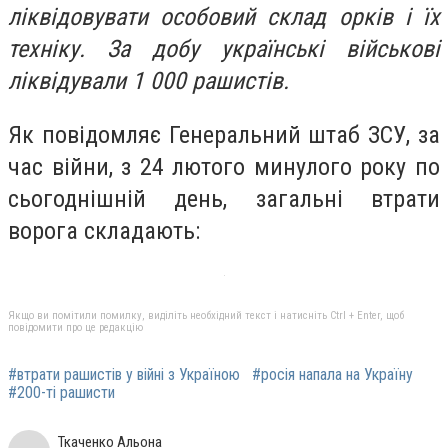
ліквідовувати особовий склад орків і їх
техніку. За добу українські військові
ліквідували 1 000 рашистів.
Як повідомляє Генеральний штаб ЗСУ, за
час війни, з 24 лютого минулого року по
сьогоднішній день, загальні втрати
ворога складають:
Якщо ви помітили помилку, виділіть необхідний текст і натисніть Ctrl + Enter, щоб
повідомити про це редакцію
#втрати рашистів у війні з Україною
#росія напала на Україну
#200-ті рашисти
Ткаченко Альона