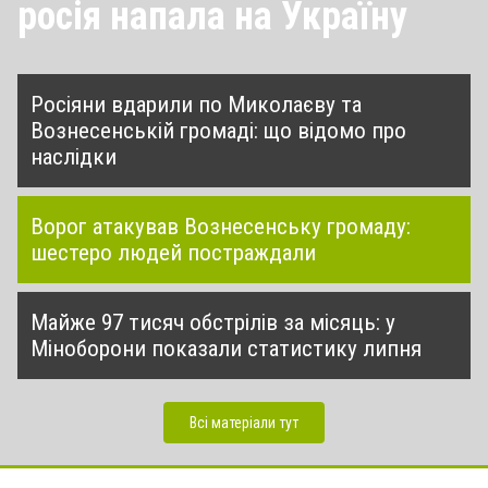
росія напала на Україну
Росіяни вдарили по Миколаєву та
Вознесенській громаді: що відомо про
наслідки
Ворог атакував Вознесенську громаду:
шестеро людей постраждали
Майже 97 тисяч обстрілів за місяць: у
Міноборони показали статистику липня
Всі матеріали тут