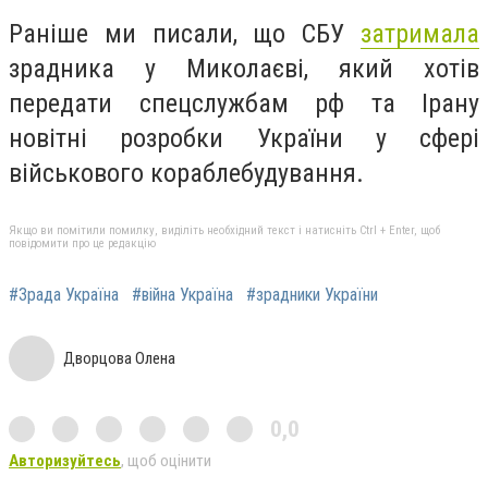
Раніше ми писали, що СБУ
затримала
зрадника у Миколаєві, який хотів
передати спецслужбам рф та Ірану
новітні розробки України у сфері
військового кораблебудування.
Якщо ви помітили помилку, виділіть необхідний текст і натисніть Ctrl + Enter, щоб
повідомити про це редакцію
#Зрада Україна
#війна Україна
#зрадники України
Дворцова Олена
0,0
Авторизуйтесь
, щоб оцінити