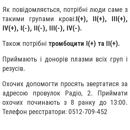
Як повідомляється, потрібні люди саме з
такими групами крові:
І(+), IІ(+), III(+),
IV(+), I(-), II(-), III(-), IV(-).
Також потрібні
тромбоцити I(+) та II(+).
Приймають і донорів плазми всіх груп і
резусів.
Охочих допомогти просять звертатися за
адресою провулок Радіо, 2. Приймати
охочих починають з 8 ранку до 13:00.
Телефон реєстратори: 0512-709-452