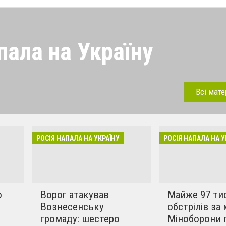
пала на Україну
 напала на Україну під
ерації. Зараз рашисти
Всі мате
динки, дитсадки,школи,
бують вбивати мирних та
инки в селах. Ми боремось
РОСІЯ НАПАЛА НА УКРАЇНУ
РОСІЯ НАПАЛА НА У
!!
о
Ворог атакував
Майже 97 ти
Вознесенську
обстрілів за 
громаду: шестеро
Міноборони 