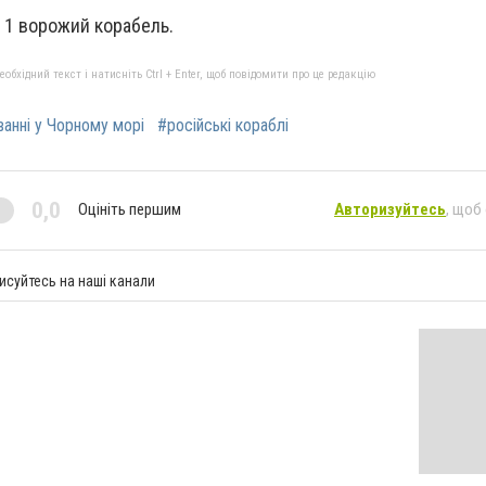
 1 ворожий корабель.
бхідний текст і натисніть Ctrl + Enter, щоб повідомити про це редакцію
ванні у Чорному морі
#російські кораблі
0,0
Оцініть першим
Авторизуйтесь
, щоб
исуйтесь на наші канали