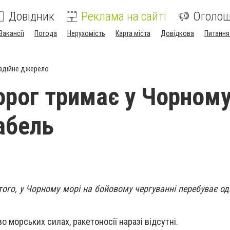
Довідник
Реклама на сайті
Оголо
Вакансії
Погода
Нерухомість
Карта міста
Довідкова
Питання
адійне джерело
орог тримає у Чорному
абель
ого, у Чорному морі на бойовому чергуванні перебуває од
о морських силах, ракетоносії наразі відсутні.