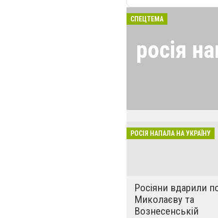
СПЕЦТЕМА
росія на
24 лютого росія
виглядом спецоп
обстрілюють бу
лікарні. Не гре
розкрадати буд
РОСІЯ НАПАЛА НА УКРАЇНУ
за нашу свободу
Росіяни вдарили п
Миколаєву та
Вознесенській