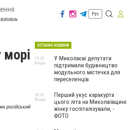
шення
Рус
-відповідь
ОСТАННІ НОВИНИ
 морі
У Миколаєві депутати
19:10
Вчора
підтримали будівництво
модульного містечка для
переселенців
Перший укус каракурта
18:10
Вчора
цього літа на Миколаївщині:
ин російський
жінку госпіталізували, -
ФОТО