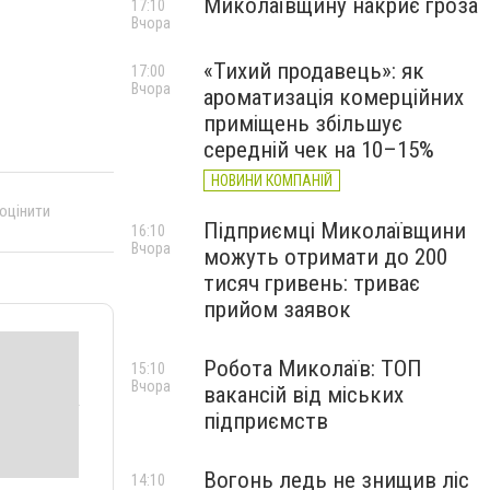
Миколаївщину накриє гроза
17:10
Вчора
«Тихий продавець»: як
17:00
Вчора
ароматизація комерційних
приміщень збільшує
середній чек на 10–15%
НОВИНИ КОМПАНІЙ
 оцінити
Підприємці Миколаївщини
16:10
Вчора
можуть отримати до 200
тисяч гривень: триває
прийом заявок
Робота Миколаїв: ТОП
15:10
Вчора
вакансій від міських
підприємств
Вогонь ледь не знищив ліс
14:10