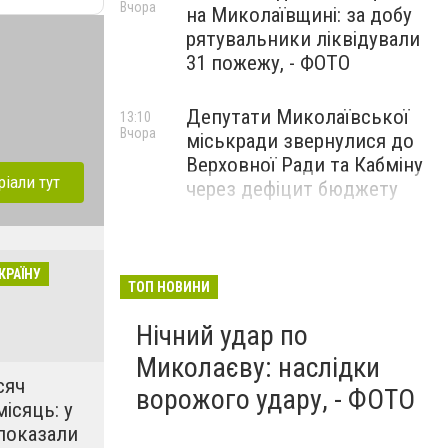
Вчора
на Миколаївщині: за добу
рятувальники ліквідували
31 пожежу, - ФОТО
Депутати Миколаївської
13:10
Вчора
міськради звернулися до
Верховної Ради та Кабміну
ріали тут
через дефіцит бюджету
КРАЇНУ
ТОП НОВИНИ
Нічний удар по
Миколаєву: наслідки
сяч
ворожого удару, - ФОТО
місяць: у
показали