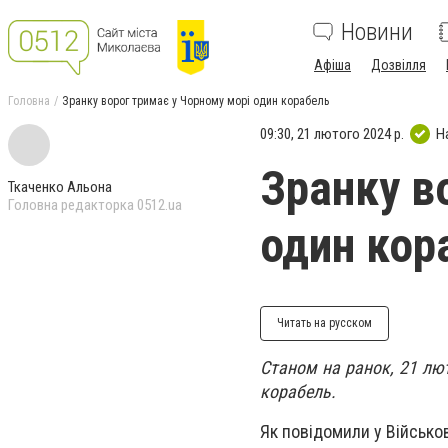
Новини
Афіша
Дозвілля
Головна
Зранку ворог тримає у Чорному морі один корабель
09:30, 21 лютого 2024 р.
Н
Зранку в
Ткаченко Альона
Головна редакторка 0512.ua
один кор
Читать на русском
Станом на ранок, 21 лют
корабель.
Як повідомили у Військов