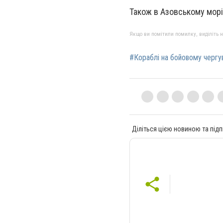
Також в Азовському морі
Якщо ви помітили помилку, виділіть нео
#Кораблі на бойовому чергу
Діліться цією новиною та підп