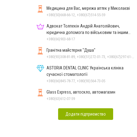
Медицина для Вас, мережа аптек у Миколаєві
+380(50)668-66-12, +380(67)514-55-59
Адвокат Толпекін Андрій Анатолійович,
юридична допомога по військовим та іншим
справам
+380(66)903-68-17
Гранітна майстерня "Душа"
+380(93)308-81-89, +380(51)272-01-73, +380(67)297-61-89, +38(093) 308-81-96
ASTORIA DENTAL CLINIC Українська клініка
сучасної стоматології
+380(66)845-78-77, +380(93)564-73-05
Glass Express, автоскло, автомагазин
+380(63)612-07-59
Додати підприємство