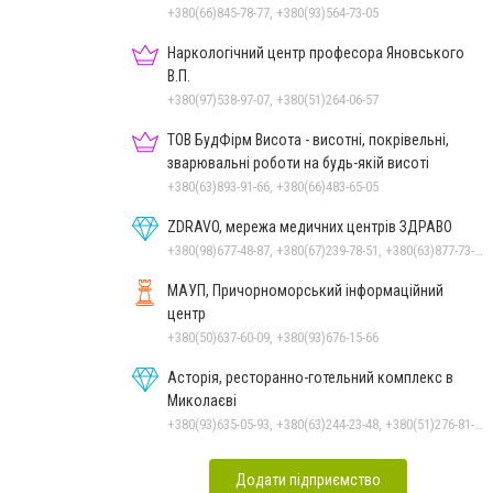
+380(66)845-78-77, +380(93)564-73-05
Наркологічний центр професора Яновського
В.П.
+380(97)538-97-07, +380(51)264-06-57
ТОВ БудФірм Висота - висотні, покрівельні,
зварювальні роботи на будь-якій висоті
+380(63)893-91-66, +380(66)483-65-05
ZDRAVO, мережа медичних центрів ЗДРАВО
+380(98)677-48-87, +380(67)239-78-51, +380(63)877-73-33
МАУП, Причорноморський інформаційний
центр
+380(50)637-60-09, +380(93)676-15-66
Асторія, ресторанно-готельний комплекс в
Миколаєві
+380(93)635-05-93, +380(63)244-23-48, +380(51)276-81-65, +380(93)361-03-37, +380(95)172-60-42, +380(51)277-66-77, +380(68)916-39-76
Додати підприємство