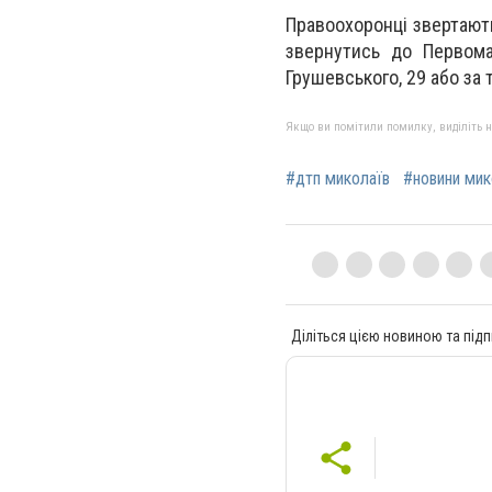
Правоохоронці звертають
звернутись до Первомай
Грушевського, 29 або за 
Якщо ви помітили помилку, виділіть нео
#дтп миколаїв
#новини мик
Діліться цією новиною та підп