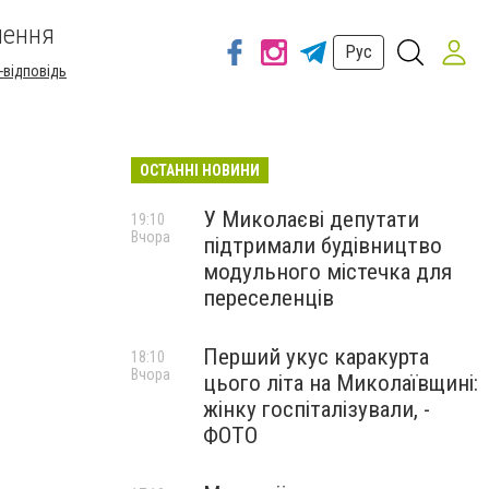
шення
Рус
-відповідь
ОСТАННІ НОВИНИ
У Миколаєві депутати
19:10
Вчора
підтримали будівництво
модульного містечка для
переселенців
Перший укус каракурта
18:10
Вчора
цього літа на Миколаївщині:
жінку госпіталізували, -
ФОТО