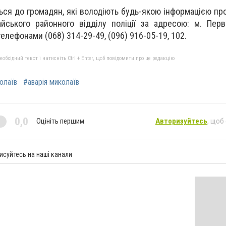
ся до громадян, які володіють будь-якою інформацією про
ського районного відділу поліції за адресою: м. Перв
телефонами (068) 314-29-49, (096) 916-05-19, 102.
бхідний текст і натисніть Ctrl + Enter, щоб повідомити про це редакцію
олаїв
#аварія миколаїв
0,0
Оцініть першим
Авторизуйтесь
, щоб
исуйтесь на наші канали