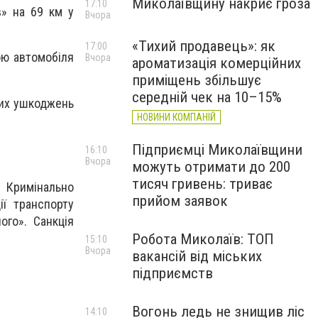
Миколаївщину накриє гроза
17:10
в» на 69 км у
Вчора
«Тихий продавець»: як
17:00
ою автомобіля
Вчора
ароматизація комерційних
приміщень збільшує
середній чек на 10–15%
них ушкоджень
НОВИНИ КОМПАНІЙ
Підприємці Миколаївщини
16:10
Вчора
можуть отримати до 200
тисяч гривень: триває
6 Кримінально
прийом заявок
ї транспорту
ого». Санкція
Робота Миколаїв: ТОП
15:10
Вчора
вакансій від міських
підприємств
Вогонь ледь не знищив ліс
14:10