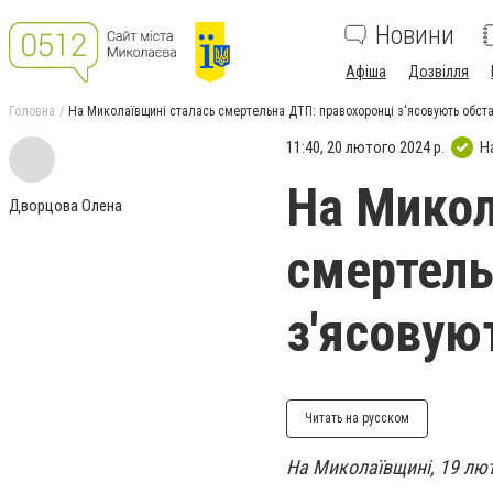
Новини
Афіша
Дозвілля
Головна
На Миколаївщині сталась смертельна ДТП: правохоронці з'ясовують обста
11:40, 20 лютого 2024 р.
Н
На Микол
Дворцова Олена
смертель
з'ясовую
Читать на русском
На Миколаївщині, 19 люто