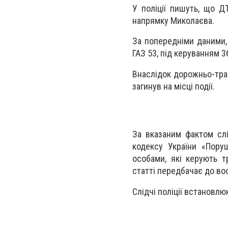
У поліції пишуть, що Д
напрямку Миколаєва.
За попередніми даними,
ГАЗ 53, під керуванням 3
Внаслідок дорожньо-тра
загинув на місці події.
За вказаним фактом слі
кодексу України «Пору
особами, які керують т
статті передбачає до во
Слідчі поліції встановл