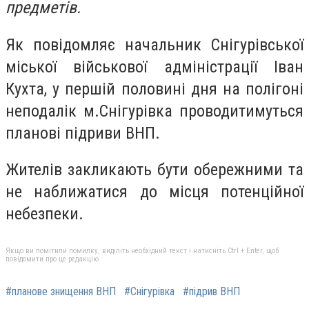
предметів.
Як повідомляє начальник Снігурівської
міської військової адміністрації Іван
Кухта, у першій половині дня на полігоні
неподалік м.Снігурівка проводитимуться
планові підриви ВНП.
Жителів закликають бути обережними та
не наближатися до місця потенційної
небезпеки.
Якщо ви помітили помилку, виділіть необхідний текст і натисніть Ctrl + Enter, щоб
повідомити про це редакцію
#планове знищення ВНП
#Снігурівка
#підрив ВНП