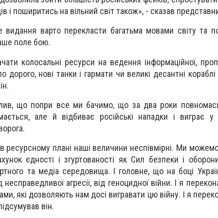
ців і поширитись на вільний світ також», - сказав представн
е видання варто перекласти багатьма мовами світу та 
аше поле бою.
чати колосальні ресурси на ведення інформаційної, проп
ло дорого, нові танки і гармати чи великі десантні кораблі
ін.
лив, що попри все ми бачимо, що за два роки повномас
ається, але й відбиває російські нападки і виграє у 
ворога.
в ресурсному плані наші величини неспівмірні. Ми можемо
хунок єдності і згуртованості як Сил безпеки і оборони
ертного та медіа середовища. І головне, що на боці Украї
 несправедливої агресії, від геноцидної війни. І я переко
ми, які дозволяють нам досі вигравати цю війну. І я перек
підсумував він.