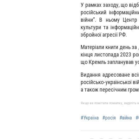
У рамках заходу, що від
російський інформаційн
війни”. В ньому Центр 
культури та інформаційн
збройної агресії РФ.
Матеріали книги день за 
кінця листопада 2023 ро
що Кремль запланував ус
Видання адресоване всім
російсько-української ві
а також пересічним грома
Якщо ви помітили помилку, виділіть нео
#Україна
#росія
#війна
#