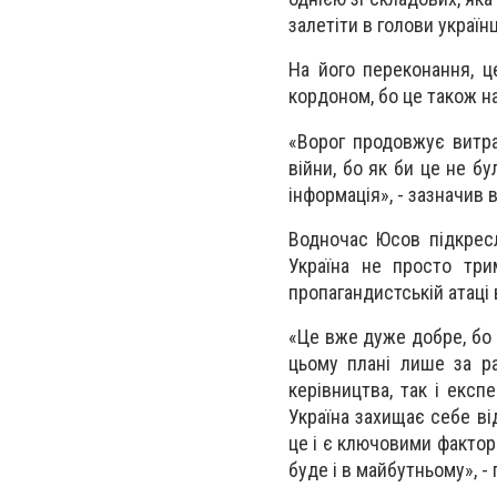
залетіти в голови україн
На його переконання, ц
кордоном, бо це також н
«Ворог продовжує витра
війни, бо як би це не бу
інформація», - зазначив в
Водночас Юсов підкрес
Україна не просто трим
пропагандистській атаці 
«Це вже дуже добре, бо 
цьому плані лише за ра
керівництва, так і експ
Україна захищає себе від
це і є ключовими фактора
буде і в майбутньому», - 