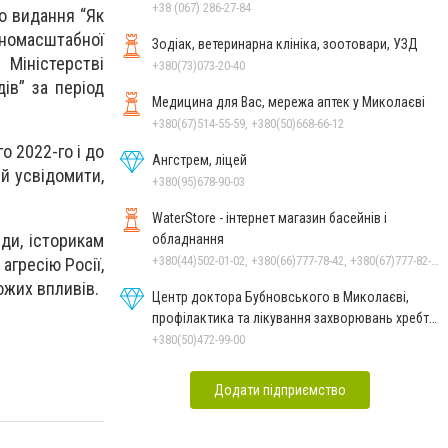
+38 (067) 286-27-84
но видання “Як
вномасштабної
Зодіак, ветеринарна клініка, зоотовари, УЗД
 Міністерстві
+380(73)073-20-40
дів” за період
Медицина для Вас, мережа аптек у Миколаєві
+380(67)514-55-59, +380(50)668-66-12
о 2022-го і до
Ангстрем, ліцей
 й усвідомити,
+380(95)678-90-03
WaterStore - інтернет магазин басейнів і
ди, історикам
обладнання
+380(44)502-01-02, +380(66)777-78-42, +380(67)777-82-19, +380(67)890-80-80, +380(73)890-80-80, +380(44)502-01-03
агресію Росії,
ожих впливів.
Центр доктора Бубновського в Миколаєві,
профілактика та лікування захворювань хребта
і суглобів
+380(50)472-99-00
Додати підприємство