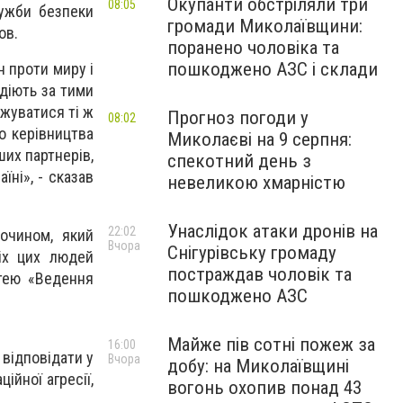
Окупанти обстріляли три
08:05
лужби безпеки
громади Миколаївщини:
ов.
поранено чоловіка та
пошкоджено АЗС і склади
н проти миру і
 діють за тими
вжуватися ті ж
Прогноз погоди у
08:02
о керівництва
Миколаєві на 9 серпня:
ших партнерів,
спекотний день з
їні», - сказав
невеликою хмарністю
Унаслідок атаки дронів на
22:02
лочином, який
Вчора
Снігурівську громаду
сіх цих людей
постраждав чоловік та
тею «Ведення
пошкоджено АЗС
Майже пів сотні пожеж за
16:00
 відповідати у
Вчора
добу: на Миколаївщині
ійної агресії,
вогонь охопив понад 43