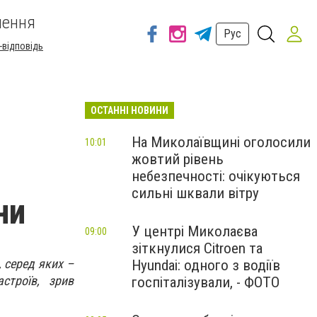
шення
Рус
-відповідь
ОСТАННІ НОВИНИ
На Миколаївщині оголосили
10:01
жовтий рівень
небезпечності: очікуються
сильні шквали вітру
ни
У центрі Миколаєва
09:00
зіткнулися Citroen та
 серед яких –
Hyundai: одного з водіїв
строїв, зрив
госпіталізували, - ФОТО