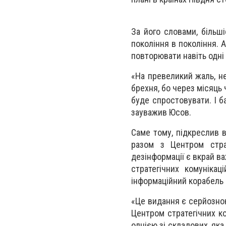
За його словами, більші
покоління в покоління. А
повторювати навіть одні 
«На превеликий жаль, не
брехня, бо через місяць ч
буде спростовувати. І ба
зауважив Юсов.
Саме тому, підкреслив в
разом з Центром страт
дезінформації є вкрай в
стратегічних комуніка
інформаційний корабель 
«Це видання є серйозною
Центром стратегічних ко
однією зі складових, яка