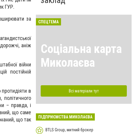
заклад
ик ГУР.
поширювати за
СПЕЦТЕМА
агандистської
Соціальна карта
 дорожчі, аніж
Миколаєва
штабної війни
цій постійній
 протидіяти в
Всі матеріали тут
, політичного
ни – правда, і
наний, що саме
ПІДПРИЄМСТВА МИКОЛАЄВА
онаний, що так
BTLS Group, митний брокер