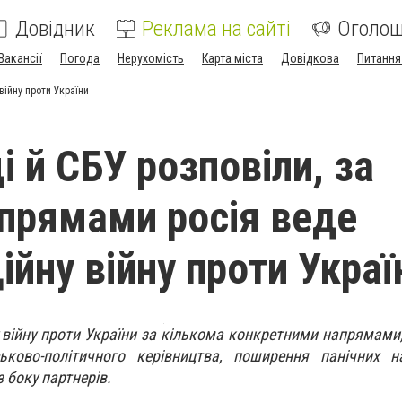
Довідник
Реклама на сайті
Оголо
Вакансії
Погода
Нерухомість
Карта міста
Довідкова
Питання
війну проти України
і й СБУ розповіли, за
прямами росія веде
ійну війну проти Украї
 війну проти України за кількома конкретними напрямами,
ьково-політичного керівництва, поширення панічних на
з боку партнерів.