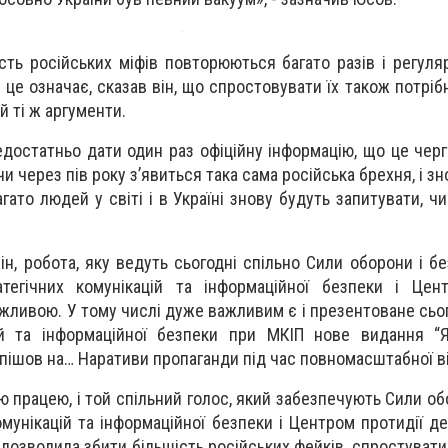
сть російських міфів повторюються багато разів і регуляр
 це означає, сказав він, що спростовувати їх також потріб
й ті ж аргументи.
достатньо дати один раз офіційну інформацію, що це черг
и через пів року з’явиться така сама російська брехня, і зно
гато людей у світі і в Україні знову будуть запитувати, чи
ін, робота, яку ведуть сьогодні спільно Сили оборони і б
егічних комунікацій та інформаційної безпеки і Цент
ажливою. У тому числі дуже важливим є і презентоване сьо
цій та інформаційної безпеки при МКІП нове видання “
пішов на… Наративи пропаганди під час повномасштабної ві
 працею, і той спільний голос, який забезпечують Сили об
мунікацій та інформаційної безпеки і Центром протидії де
 дозволила збити більшість російських фейків, спростувати ї