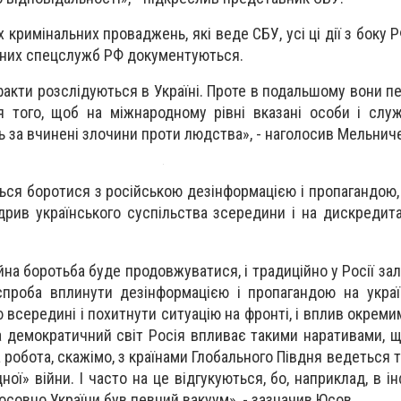
 кримінальних проваджень, які веде СБУ, усі ці дії з боку 
етних спецслужб РФ документуються.
 факти розслідуються в Україні. Проте в подальшому вони п
ля того, щоб на міжнародному рівні вказані особи і сл
ь за вчинені злочини проти людства», - наголосив Мельнич
ться боротися з російською дезінформацією і пропагандою,
дрив українського суспільства зсередини і на дискредита
йна боротьба буде продовжуватися, і традиційно у Росії з
спроба вплинути дезінформацією і пропагандою на укра
ю всередині і похитнути ситуацію на фронті, і вплив окрем
, на демократичний світ Росія впливає такими наративами, 
 а робота, скажімо, з країнами Глобального Півдня ведеться т
ної» війни. І часто на це відгукуються, бо, наприклад, в 
тосовно України був певний вакуум», - зазначив Юсов.