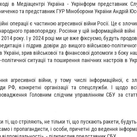
ході в Медіацентрі Україна - Укрінформ представник С
ниченко та представник ГУР Міноборони України Андрій Юс
йні операції є частиною агресивної війни Росії. Це є злочи
ародного правопорядку. Росіяни у цій інформаційній війні
2014 року. І у 2024 році ми це вже фіксуємо, будуть продо
едитація і підрив довіри до вищого військово-політичног
 в Україні, зрив військової та фінансової допомоги з боку на
-політичної ситуації та поширення панічних настроїв в Укра
ня агресивної війни, у тому числі інформаційної, є з
ди РФ, конкретні організації та спецслужби. І щодо в
провадження Головним слідчим управлінням СБУ за стат
и ті, що стріляють, не тільки ті, що пускають ракети, будуть
амо і пропагандисти, і особи, причетні до ведення інформац
о відповідальності», - підкреслив представник СБУ.