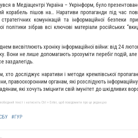
бувся в Медіацентрі Україна – Укрінформ, було презентова
ий корабель пішов на… Наративи пропаганди під час по
стратегічних комунікацій та інформаційної безпеки при
ої політики зібрав всі ключові матеріали російських “вки
днем висвітлюють хроніку інформаційної війни: від 24 лютог
ку. Вони не лише допомагають зрозуміти перебіг подій, але
е заздалегідь.
, хто досліджує наративи і методи кремлівської пропаган
йни, правоохоронним органам, які розслідують інформаційну 
дянам, які хочуть зміцнити свій імунітет до шкідливих вор
бхідний текст і натисніть Ctrl + Enter, щоб повідомити про це редакцію
СБУ
#ГУР