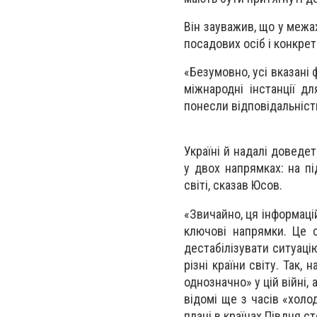
Він зауважив, що у межах
посадових осіб і конкр
«Безумовно, усі вказані
міжнародні інстанції д
понесли відповідальніст
Україні й надалі доведе
у двох напрямках: на пі
світі, сказав Юсов.
«Звичайно, ця інформаці
ключові напрямки. Це 
дестабілізувати ситуаці
різні країни світу. Так
однозначно» у цій війні,
відомі ще з часів «холод
плані в країнах Півдня с