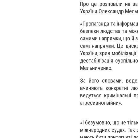
Про це розповіли на за
України Олександр Мель
«Пропаганда та інформаці
безпеки людства та міжн
самими напрямки, що й з 
самі напрямки. Це дискр
України, зрив мобілізації
дестабілізація суспільно
Мельниченко.
За його словами, веден
вчиняють конкретні лю
ведуться кримінальні 
агресивної війни».
«І безумовно, що не тільк
міжнародних судах. Так с
мають бути притягнуті д