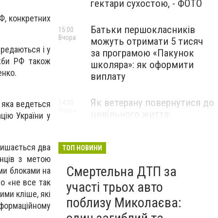
гектари сухостою, - ФОТО
РФ, конкретних
Батьки першокласників
15:00
Вчора
можуть отримати 5 тисяч
ередаються і у
за програмою «Пакунок
ужби РФ також
школяра»: як оформити
енко.
виплату
Як ветерану повернутися до
14:00
 яка ведеться
Вчора
цивільного життя:
цію України у
презентовано чітку
дорожню карту, - ФОТО
алишається два
ТОП НОВИНИ
їнців з метою
Смертельна ДТП за
ими блоками на
що «не все так
участі трьох авто
ими кліше, які
поблизу Миколаєва:
інформаційному