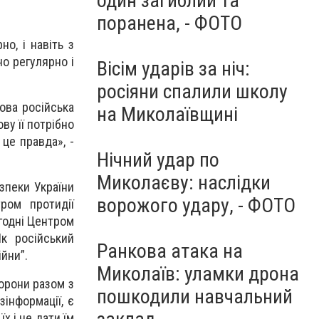
один загиблий та
поранена, - ФОТО
но, і навіть з
но регулярно і
Вісім ударів за ніч:
росіяни спалили школу
ова російська
на Миколаївщині
ву її потрібно
 це правда», -
Нічний удар по
Миколаєву: наслідки
езпеки України
ворожого удару, - ФОТО
ром протидії
годні Центром
Як російський
Ранкова атака на
йни”.
Миколаїв: уламки дрона
орони разом з
пошкодили навчальний
зінформації, є
х і не дати їм