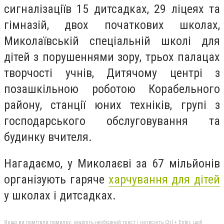
сигналізації
в 15 дитсадках, 29 ліцеях та
гімназій, двох початкових школах,
Миколаївській спеціальній школі для
дітей з порушеннями зору, трьох палацах
творчості учнів, Дитячому центрі з
позашкільною роботою Корабельного
району, станції юних техніків, групі з
господарського обслуговування та
будинку вчителя.
Нагадаємо, у Миколаєві за 67 мільйонів
організують гаряче
харчування для дітей
у школах і дитсадках.
Якщо ви помітили помилку, виділіть необхідний текст і натисніть Ctrl + Enter, щоб