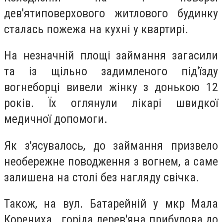
дев'ятиповерхового житлового будинку
сталась пожежа на кухні у квартирі.
На незначній площі займання загасили
та із щільно задимленого під'їзду
вогнеборці вивели жінку з донькою 12
років. Їх оглянули лікарі швидкої
медичної допомоги.
Як з'ясувалось, до займання призвело
необережне поводження з вогнем, а саме
залишена на столі без нагляду свічка.
Також, на вул. Батарейній у мкр Мала
Корениха горіла дерев'яна прибудова до