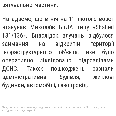
рятувальної частини.
Нагадаємо, що в ніч на 11 лютого ворог
атакував Миколаїв БпЛА типу «Shahed
131/136». Внаслідок влучань відбулося
займання на відкритій території
інфраструктурного об'єкта, яке було
оперативно ліквідовано підрозділами
ДСНС. Також пошкоджень зазнали
адміністративна будівля, житлові
будинки, автомобілі, газопровід.
Якщо ви помітили помилку, виділіть необхідний текст і натисніть Ctrl + Enter, щоб
повідомити про це редакцію