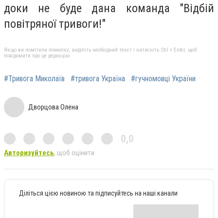
доки не буде дана команда "Відбій
повітряної тривоги!"
Якщо ви помітили помилку, виділіть необхідний текст і натисніть Ctrl + Enter, щоб
повідомити про це редакцію
#Тривога Миколаїв
#тривога Україна
#гучномовці України
Дворцова Олена
0,0
Авторизуйтесь
, щоб оцінити
Діліться цією новиною та підписуйтесь на наші канали