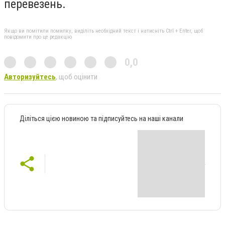
перевезень.
Якщо ви помітили помилку, виділіть необхідний текст і натисніть Ctrl + Enter, щоб
повідомити про це редакцію
0,0
Авторизуйтесь
, щоб оцінити
Діліться цією новиною та підписуйтесь на наші канали