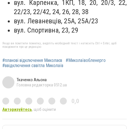
вул. Карпенка, 1КП, 18, 20, 20/3, 22,
22/23, 22/42, 24, 26, 28, 38
вул. Леваневців, 25А, 25А/23
вул. Спортивна, 23, 29
Якщо ви помітили помилку, виділіть необхідний текст і натисніть Ctrl + Enter, щоб
повідомити про це редакцію
#планові відключення Миколаєв
#Миколаївобленерго
#ввідключення сввітла Миколаїв
Ткаченко Альона
Головна редакторка 0512.ua
0,0
Авторизуйтесь
, щоб оцінити