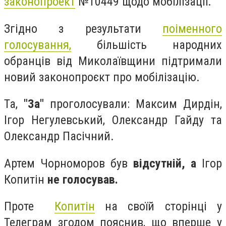
законопроект
№10449 щодо мобілізації.
Згідно з результати
поіменного
голосування,
більшість народних
обранців від Миколаївщини підтримали
новий законопроєкт про мобілізацію.
Та,
"За"
проголосували: Максим Дирдін,
Ігор Негулевський, Олександр Гайду та
Олександр Пасічний.
Артем Чорноморов був
відсутній, а
Ігор
Копитін
не голосував.
Проте
Копитін
на своїй сторінці у
Телеграм згодом пояснив, що вперше у