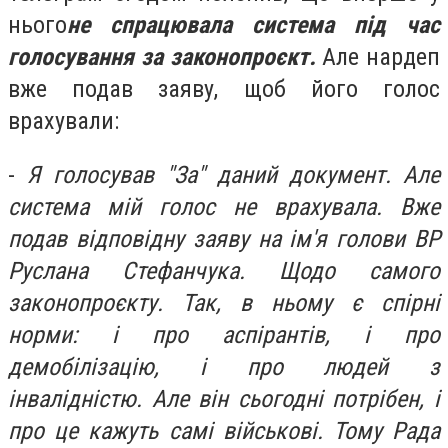
нього
не спрацювала система під час
голосування за законопроєкт.
Але нардеп
вже подав заяву, щоб його голос
врахували:
-
Я голосував "За" даний документ. Але
система мій голос не врахувала. Вже
подав відповідну заяву на ім'я голови ВР
Руслана Стефанчука. Щодо самого
законопроєкту. Так, в ньому є спірні
норми: і про аспірантів, і про
демобілізацію, і про людей з
інвалідністю. Але він сьогодні потрібен, і
про це кажуть самі військові. Тому Рада