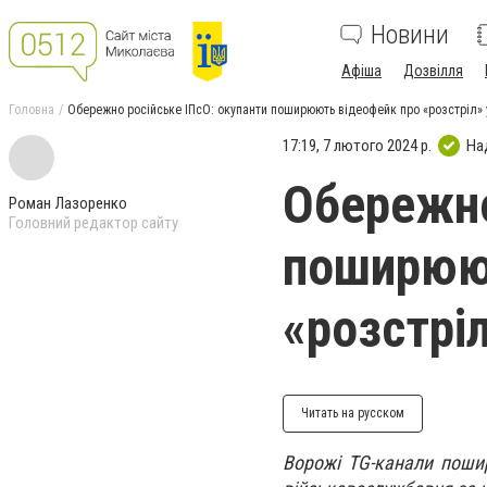
Новини
Афіша
Дозвілля
Головна
Обережно російське ІПсО: окупанти поширюють відеофейк про «розстріл» 
17:19, 7 лютого 2024 р.
На
Обережно
Роман Лазоренко
Головний редактор сайту
поширюю
«розстрі
Читать на русском
Ворожі TG-канали пошир