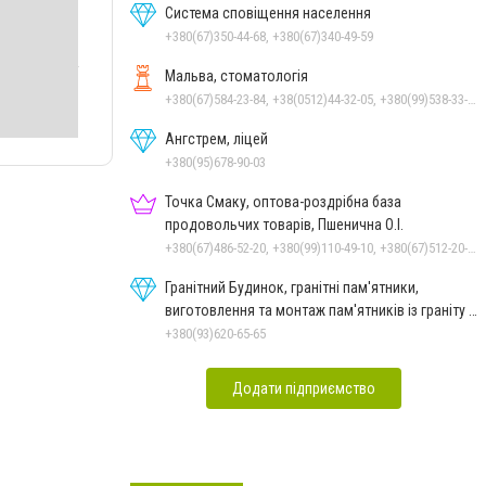
Система сповіщення населення
+380(67)350-44-68, +380(67)340-49-59
Мальва, стоматологія
+380(67)584-23-84, +38(0512)44-32-05, +380(99)538-33-25, +380(63)977-35-54
Ангстрем, ліцей
+380(95)678-90-03
Точка Смаку, оптова-роздрібна база
продовольчих товарів, Пшенична О.І.
+380(67)486-52-20, +380(99)110-49-10, +380(67)512-20-35
Гранітний Будинок, гранітні пам'ятники,
виготовлення та монтаж пам'ятників із граніту в
Миколаєві
+380(93)620-65-65
Додати підприємство