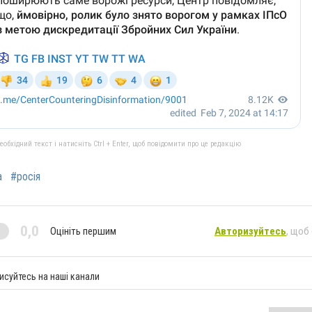
бхідний текст і натисніть Ctrl + Enter, щоб повідомити про це редакцію
а
#росія
0,0
Оцініть першим
Авторизуйтесь
, щоб
исуйтесь на наші канали