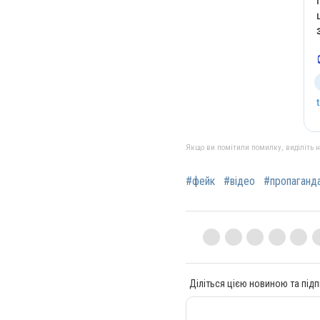
Якщо ви помітили помилку, виділіть нео
#фейк
#відео
#пропаганд
Діліться цією новиною та підп