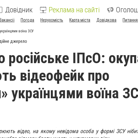
Довідник
Реклама на сайті
Оголо
Вакансії
Погода
Нерухомість
Карта міста
Довідкова
Питання
українцями воїна ЗСУ
дійне джерело
 російське ІПсО: окуп
ть відеофейк про
л» українцями воїна З
юють відео, на якому невідома особа у формі ЗСУ ніби