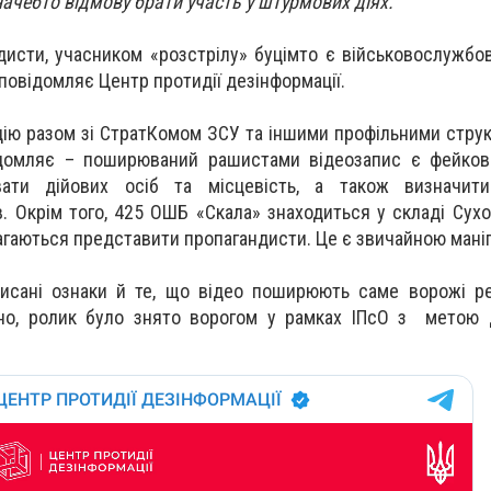
ачебто відмову брати участь у штурмових діях.
дисти, учасником «розстрілу» буцімто є військовослужб
 повідомляє Центр протидії дезінформації.
ію разом зі СтратКомом ЗСУ та іншими профільними стру
ідомляє – поширюваний рашистами відеозапис є фейков
вати дійових осіб та місцевість, а також визначити
. Окрім того, 425 ОШБ «Скала» знаходиться у складі Сухо
магаються представити пропагандисти. Це є звичайною мані
исані ознаки й те, що відео поширюють саме ворожі ре
рно, ролик було знято ворогом у рамках ІПсО з метою 