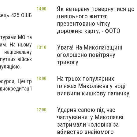
Як ветерану повернутися до
14:00
овець 425 ОШБ
цивільного життя:
презентовано чітку
дорожню карту, - ФОТО
ктурами МО та
им. На ньому
Увага! На Миколаївщині
13:10
 національну
оголошено повітряну
путних військ
тривогу
пуляцією.
На трьох популярних
13:00
сурси, Центр
пляжах Миколаєва у воді
дискредитації
виявили кишкову паличку
Ударив сапою під час
12:00
частування: у Миколаєві
затримали чоловіка за
вбивство знайомого