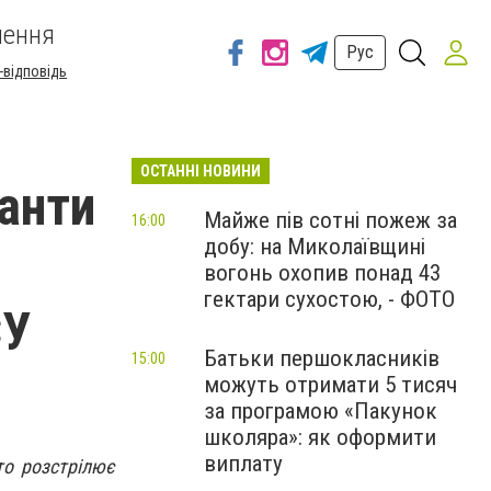
шення
Рус
-відповідь
ОСТАННІ НОВИНИ
анти
Майже пів сотні пожеж за
16:00
добу: на Миколаївщині
вогонь охопив понад 43
гектари сухостою, - ФОТО
СУ
Батьки першокласників
15:00
можуть отримати 5 тисяч
за програмою «Пакунок
школяра»: як оформити
виплату
то розстрілює