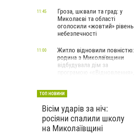
Гроза, шквали та град: у
11:45
Миколаєві та області
оголосили «жовтий» рівень
небезпечності
Житло відновили повністю:
11:00
родина з Миколаївщини
відбудувала дім за
програмою «єВідновлення»,
- ФОТО
ТОП НОВИНИ
Вісім ударів за ніч:
росіяни спалили школу
на Миколаївщині