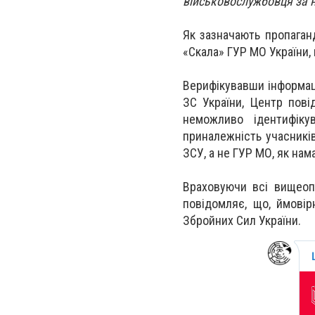
військовослужбовця за н
Як зазначають пропаган
«Скала» ГУР МО України,
Верифікувавши інформац
ЗС України, Центр пов
неможливо ідентифіку
приналежність учасників
ЗСУ, а не ГУР МО, як на
Враховуючи всі вищеоп
повідомляє, що, ймові
Збройних Сил України.