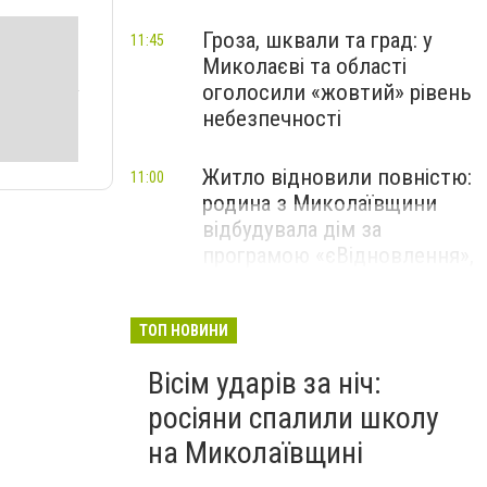
Гроза, шквали та град: у
11:45
Миколаєві та області
оголосили «жовтий» рівень
небезпечності
Житло відновили повністю:
11:00
родина з Миколаївщини
відбудувала дім за
програмою «єВідновлення»,
- ФОТО
ТОП НОВИНИ
Вісім ударів за ніч:
росіяни спалили школу
на Миколаївщині