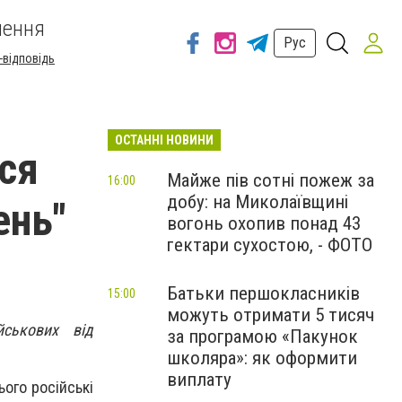
шення
Рус
-відповідь
ОСТАННІ НОВИНИ
ься
Майже пів сотні пожеж за
16:00
добу: на Миколаївщині
ень"
вогонь охопив понад 43
гектари сухостою, - ФОТО
Батьки першокласників
15:00
можуть отримати 5 тисяч
йськових від
за програмою «Пакунок
школяра»: як оформити
виплату
ього російські