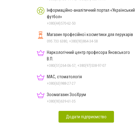
Інформаційно-аналітичний портал «Український
футбол»
+380(44)570-62-50
Магазин професійної косметики для перукарів
095 733 6380, +380(93)864-34-58
Наркологічний центр професора Яновського
В.П.
+380(51)264-06-57, +380(97)538-97-07
МАС, стоматологія
+380(63)988-27-27
Зоомагазин ЗооХрум
+380(93)639-61-35
Додати підприємство