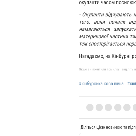
окупанти часом посилюю
- Окупанти відчувають н
того, вони почали від
намагаються запускат
материкової частини тим
теж спостерігається нерв
Нагадаємо, на Кінбурні р
Якщо ви помітили помилку, виділіть нео
#кінбурська коса війна
#кін
Діліться цією новиною та підп