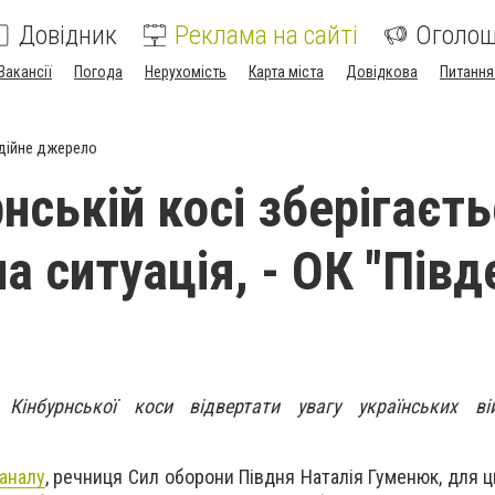
Довідник
Реклама на сайті
Оголо
Вакансії
Погода
Нерухомість
Карта міста
Довідкова
Питання
дійне джерело
нській косі зберігаєт
 ситуація, - ОК "Півд
Кінбурнської коси відвертати увагу українських ві
каналу
, речниця Сил оборони Півдня Наталія Гуменюк, для ц