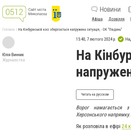
Новини
Афіша
Дозвілля
Головна
На Кінбурнській косі зберігається напружена ситуація, - ОК "Південь"
15:40, 7 лютого 2024 р.
На
На Кінбур
Юлія Винник
Журналістка
напружена
Читать на русском
Ворог намагається з 
Херсонського напрямку.
Як розповіла в ефірі
24 