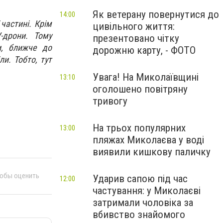
Як ветерану повернутися до
14:00
 частині. Крім
цивільного життя:
-дрони. Тому
презентовано чітку
и, ближче до
дорожню карту, - ФОТО
и. Тобто, тут
Увага! На Миколаївщині
13:10
оголошено повітряну
.
тривогу
На трьох популярних
13:00
пляжах Миколаєва у воді
виявили кишкову паличку
тобы оценить
Ударив сапою під час
12:00
частування: у Миколаєві
затримали чоловіка за
вбивство знайомого