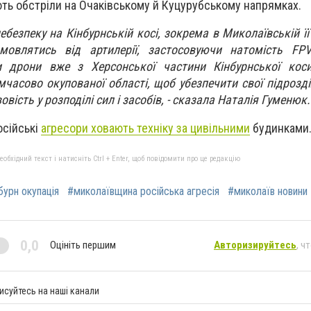
ть обстріли на Очаківському й Куцурубському напрямках.
ебезпеку на Кінбурнській косі, зокрема в Миколаївській її
мовлятись від артилерії, застосовуючи натомість FPV
и дрони вже з Херсонської частини Кінбурнської кос
часово окупованої області, щоб убезпечити свої підрозділ
овість у розподілі сил і засобів, - сказала Наталія Гуменюк.
осійські
агресори ховають техніку за цивільними
будинками
бхідний текст і натисніть Ctrl + Enter, щоб повідомити про це редакцію
бурн окупація
#миколаївщина російська агресія
#миколаїв новини
0,0
Оцініть першим
Авторизируйтесь
, ч
исуйтесь на наші канали