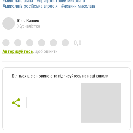
#миколаїв війна
#прифронтовий миколаїв
#миколаїв російська агресія
#новини миколаїв
Юлія Винник
Журналістка
0,0
Авторизуйтесь
, щоб оцінити
Діліться цією новиною та підписуйтесь на наші канали