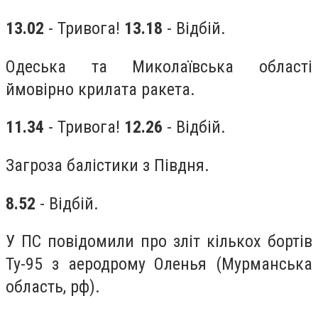
13.02
- Тривога!
13.18
- Відбій.
Одеська та Миколаївська області
ймовірно крилата ракета.
11.34
- Тривога!
12.26
- Відбій.
Загроза балістики з Півдня.
8.52
- Відбій.
У ПС повідомили про зліт кількох бортів
Ту-95 з аеродрому Оленья (Мурманська
область, рф).