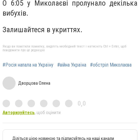
О 6:05 у Миколаєві пролунало декілька
вибухів.
Залишайтеся в укриттях.
Якщо ви помітили помилку, виділіть необхідний текст і натисніть Ctrl + Enter, щоб
повідомити про це редакцію
#Росія напала на Україну
#війна Україна
#обстріл Миколаєва
Дворцова Олена
0,0
Авторизуйтесь
, щоб оцінити
Діліться цією новиною та підписуйтесь на наші канали