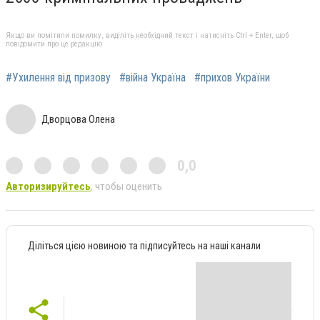
Якщо ви помітили помилку, виділіть необхідний текст і натисніть Ctrl + Enter, щоб
повідомити про це редакцію
#Ухилення від призову
#війна Україна
#прихов України
Дворцова Олена
0,0
Авторизируйтесь
, чтобы оценить
Діліться цією новиною та підписуйтесь на наші канали