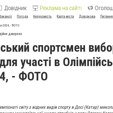
Довідник
Реклама на сайті
Оголо
Вакансії
Погода
Нерухомість
Карта міста
Довідкова
Питання
ах-2024, - ФОТО
дійне джерело
ський спортсмен вибо
для участі в Олімпійс
24, - ФОТО
емпіонаті світу з водних видів спорту в Досі (Катар) мико