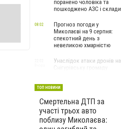
поранено чоловіка та
пошкоджено АЗС і склади
Прогноз погоди у
08:02
Миколаєві на 9 серпня:
спекотний день з
невеликою хмарністю
Унаслідок атаки дронів на
22:02
Вчора
Снігурівську громаду
постраждав чоловік та
пошкоджено АЗС
ТОП НОВИНИ
Смертельна ДТП за
участі трьох авто
поблизу Миколаєва: