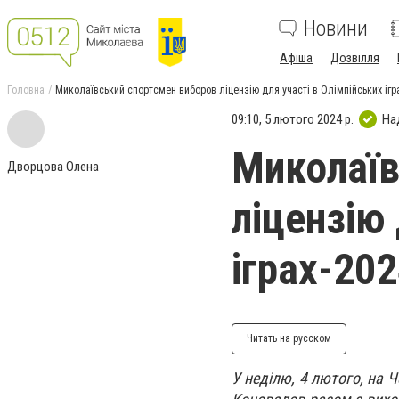
Новини
Афіша
Дозвілля
Головна
Миколаївський спортсмен виборов ліцензію для участі в Олімпійських ігр
09:10, 5 лютого 2024 р.
На
Миколаїв
Дворцова Олена
ліцензію 
іграх-20
Читать на русском
У неділю, 4 лютого, на Ч