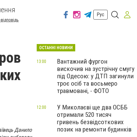
шення
Рус
-відповідь
ОСТАННІ НОВИНИ
ров
Вантажний фургон
13:00
вискочив на зустрічну смугу
ьких
під Одесою: у ДТП загинули
троє осіб та восьмеро
травмовані, - ФОТО
У Миколаєві ще два ОСББ
12:00
отримали 520 тисяч
гривень безвідсоткових
позик на ремонти будинків
лаївець Данило