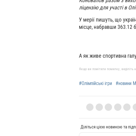
Коновалов разом з вихо
ліцензію для участі в Ол
У мерії пишуть, що украї
місце, набравши 363.12 б
А як живе спортивна гал
Якщо ви помітили помилку, виділіть нео
#Олімпійські ігри
#новини М
Діліться цією новиною та підп