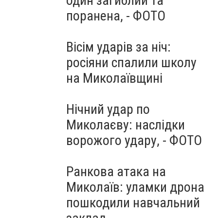
один загиблий та
поранена, - ФОТО
Вісім ударів за ніч:
росіяни спалили школу
на Миколаївщині
Нічний удар по
Миколаєву: наслідки
ворожого удару, - ФОТО
Ранкова атака на
Миколаїв: уламки дрона
пошкодили навчальний