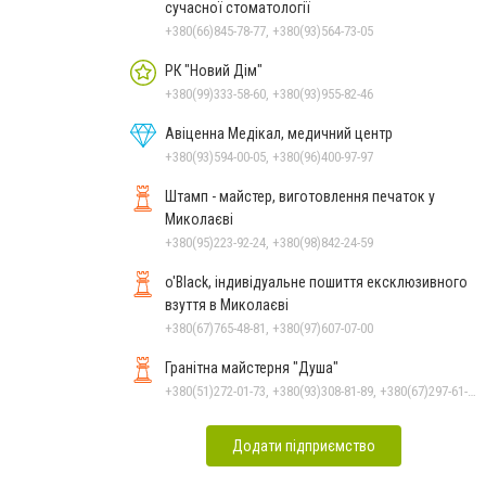
сучасної стоматології
+380(66)845-78-77, +380(93)564-73-05
РК "Новий Дім"
+380(99)333-58-60, +380(93)955-82-46
Авіценна Медікал, медичний центр
+380(93)594-00-05, +380(96)400-97-97
Штамп - майстер, виготовлення печаток у
Миколаєві
+380(95)223-92-24, +380(98)842-24-59
o'Black, індивідуальне пошиття ексклюзивного
взуття в Миколаєві
+380(67)765-48-81, +380(97)607-07-00
Гранітна майстерня "Душа"
+380(51)272-01-73, +380(93)308-81-89, +380(67)297-61-89, +38(093) 308-81-96
Додати підприємство