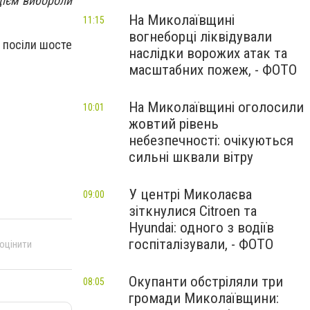
дієм вибороли
На Миколаївщині
11:15
вогнеборці ліквідували
і посіли шосте
наслідки ворожих атак та
масштабних пожеж, - ФОТО
На Миколаївщині оголосили
10:01
жовтий рівень
небезпечності: очікуються
сильні шквали вітру
У центрі Миколаєва
09:00
зіткнулися Citroen та
Hyundai: одного з водіїв
госпіталізували, - ФОТО
 оцінити
Окупанти обстріляли три
08:05
громади Миколаївщини: