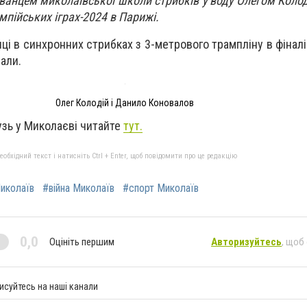
ванцем миколаївської школи стрибків у воду Олегом Коло
імпійських іграх-2024 в Парижі.
нці в синхронних стрибках з 3-метрового трампліну в фінал
али.
Олег Колодій і Данило Коновалов
узь у Миколаєві читайте
тут.
бхідний текст і натисніть Ctrl + Enter, щоб повідомити про це редакцію
иколаїв
#війна Миколаїв
#спорт Миколаїв
0,0
Оцініть першим
Авторизуйтесь
, щоб
исуйтесь на наші канали