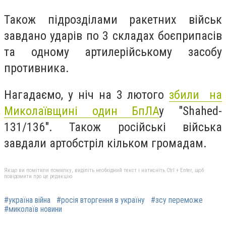
Також підрозділами ракетних військ
завдано ударів по 3 складах боєприпасів
та одному артилерійському засобу
противника.
Нагадаємо, у ніч на 3 лютого
збили на
Миколаївщині один БпЛА
у "Shahed-
131/136". Також російські війська
завдали артобстріл кільком громадам.
Якщо ви помітили помилку, виділіть необхідний текст і натисніть Ctrl + Enter, щоб
повідомити про це редакцію
#україна війна
#росія вторгення в україну
#зсу переможе
#миколаїв новини