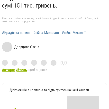
сумі 151 тис. гривень.
Якщо ви помітили помилку, виділіть необхідний текст і натисніть Ctrl + Enter, щоб
повідомити про це редакцію
#Крадіжка новини
#війна Миколаїв
#війна Миколаїв
Дворцова Олена
0,0
Авторизуйтесь
, щоб оцінити
Діліться цією новиною та підписуйтесь на наші канали