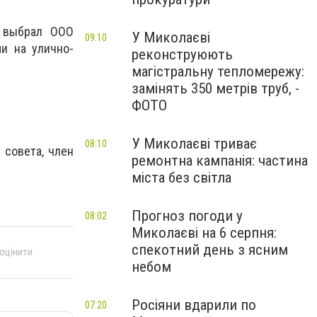
а выбрал ООО
У Миколаєві
09:10
и на улично-
реконструюють
магістральну тепломережу:
замінять 350 метрів труб, -
ФОТО
У Миколаєві триває
08:10
 совета, член
ремонтна кампанія: частина
міста без світла
Прогноз погоди у
08:02
Миколаєві на 6 серпня:
спекотний день з ясним
 оцінити
небом
Росіяни вдарили по
07:20