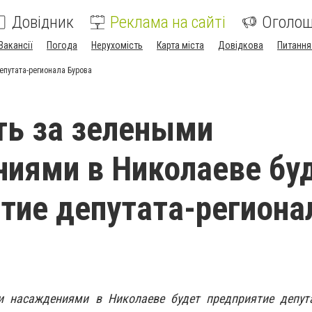
Довідник
Реклама на сайті
Оголо
Вакансії
Погода
Нерухомість
Карта міста
Довідкова
Питання
путата-регионала Бурова
ть за зелеными
иями в Николаеве бу
тие депутата-региона
 насаждениями в Николаеве будет предприятие депута