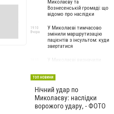
Миколаєву та
Вознесенській громаді: що
відомо про наслідки
У Миколаєві тимчасово
19:10
Вчора
змінили маршрутизацію
пацієнтів з інсультом: куди
звертатися
У Миколаєві визначили
18:10
Вчора
підрядників для
встановлення сонячних
електростанцій на об'єктах
ТОП НОВИНИ
теплопостачання
Нічний удар по
Миколаєву: наслідки
ворожого удару, - ФОТО