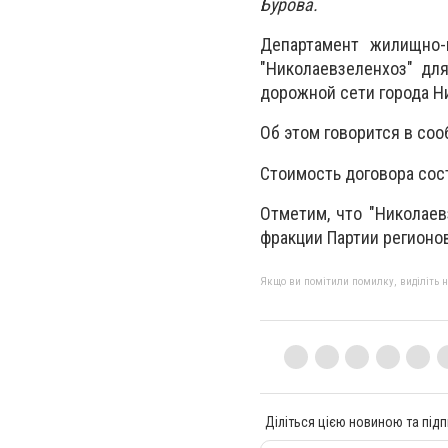
Бурова.
Департамент жилищно-
"Николаевзеленхоз" дл
дорожной сети города Ни
Об этом говорится в со
Стоимость договора сост
Отметим, что "Николаев
фракции Партии регионов
Якщо ви помітили помилку, виділіть нео
Діліться цією новиною та підп