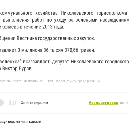
коммунального хозяйства Николаевского горисполком
я выполнения работ по уходу за зелеными насаждениям
колаева в течение 2013 года.
общении Вестника государственных закупок.
авляет 3 миллиона 36 тысяч 370,86 гривен.
зеленхоз" возглавляет депутат Николаевского городского
 Виктор Буров.
бхідний текст і натисніть Ctrl + Enter, щоб повідомити про це редакцію
0,0
Оцініть першим
Авторизуйтесь
, щоб
исуйтесь на наші канали