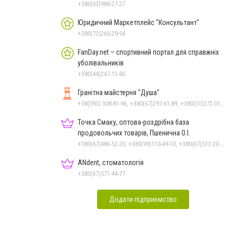
+380(63)988-27-27
Юридичний Маркетплейс "Консультант"
+380(73)260-29-94
FanDay.net – спортивний портал для справжніх
уболівальників
+380(44)247-13-80
Гранітна майстерня "Душа"
+38(093) 308-81-96, +380(67)297-61-89, +380(51)272-01-73, +380(93)308-81-89
Точка Смаку, оптова-роздрібна база
продовольчих товарів, Пшенична О.І.
+380(67)486-52-20, +380(99)110-49-10, +380(67)512-20-35
ANdent, стоматологія
+380(67)571-44-77
Додати підприємство