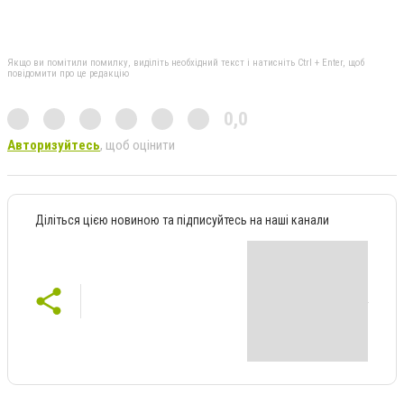
Якщо ви помітили помилку, виділіть необхідний текст і натисніть Ctrl + Enter, щоб
повідомити про це редакцію
0,0
Авторизуйтесь
, щоб оцінити
Діліться цією новиною та підписуйтесь на наші канали