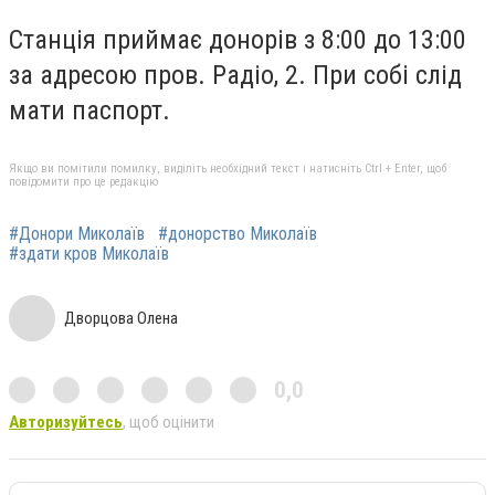
Станція приймає донорів з 8:00 до 13:00
за адресою пров. Радіо, 2. При собі слід
мати паспорт.
Якщо ви помітили помилку, виділіть необхідний текст і натисніть Ctrl + Enter, щоб
повідомити про це редакцію
#Донори Миколаїв
#донорство Миколаїв
#здати кров Миколаїв
Дворцова Олена
0,0
Авторизуйтесь
, щоб оцінити