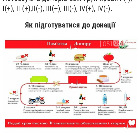
I(+), II (+),II(-), III(+), III(-), IV(+), IV(-).
Як підготуватися до донації