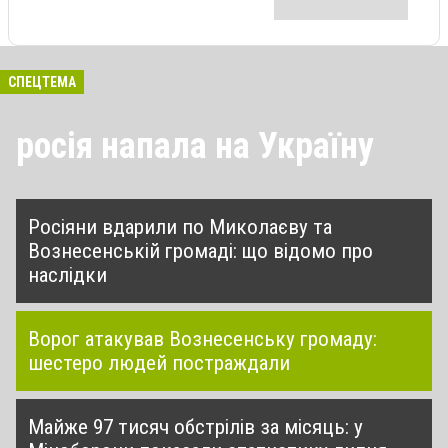
СПЕЦТЕМА
росія напала на Україну
Росіяни вдарили по Миколаєву та
Вознесенській громаді: що відомо про
наслідки
Ворог атакував Вознесенську громаду:
шестеро людей постраждали
Майже 97 тисяч обстрілів за місяць: у