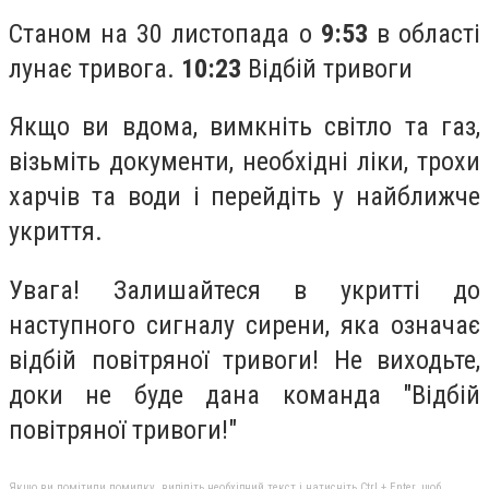
Станом на 30 листопада о
9:53
в області
лунає тривога.
10:23
Відбій тривоги
Якщо ви вдома, вимкніть світло та газ,
візьміть документи, необхідні ліки, трохи
харчів та води і перейдіть у найближче
укриття.
Увага! Залишайтеся в укритті до
наступного сигналу сирени, яка означає
відбій повітряної тривоги! Не виходьте,
доки не буде дана команда "Відбій
повітряної тривоги!"
Якщо ви помітили помилку, виділіть необхідний текст і натисніть Ctrl + Enter, щоб