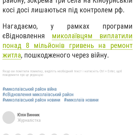
району, зокрема три села на Кінбурнській
косі досі лишаються під контролем рф.
Нагадаємо, у
рамках програми
єВідновлення
миколаївцям виплатили
понад 8 мільйонів гривень на ремонт
житла
, пошкодженого через війну.
Якщо ви помітили помилку, виділіть необхідний текст і натисніть Ctrl + Enter, щоб
повідомити про це редакцію
#миколаївський район війна
#єВідновлення миколаївський район
#миколаївський район новини
#миколаїв новини
Юлія Винник
Журналістка