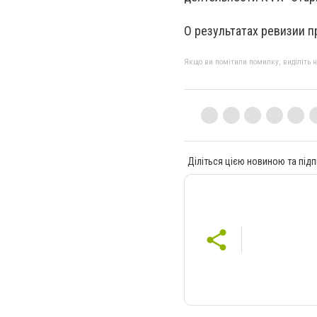
О результатах ревизии 
Якщо ви помітили помилку, виділіть нео
Діліться цією новиною та підп