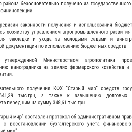
о района безосновательно получено из государственног
осфининспекции.
 ревизии законности получения и использования бюджет
сь хозяйству управлением агропромышленного развития
для закладки и ухода за молодыми садами и виногр
ой документации по использованию бюджетных средств.
утвержденной Министерством агрополитики проек
нию виноградника на землях фермерского хозяйства и 
вития.
вательного получения КФХ "Старый мир" средств госу
41,39 тыс.грн, а также к завышению долговых о
а перед ним на сумму 348,61 тыс.грн.
тарый мир" составлен протокол об административном пра
 о восстановлении бухгалтерского учета финансово-х
ый мир".