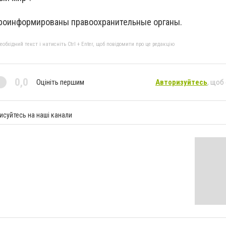
проинформированы правоохранительные органы.
бхідний текст і натисніть Ctrl + Enter, щоб повідомити про це редакцію
0,0
Оцініть першим
Авторизуйтесь
, щоб
исуйтесь на наші канали