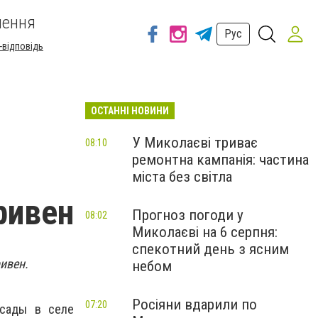
шення
Рус
-відповідь
ОСТАННІ НОВИНИ
У Миколаєві триває
08:10
ремонтна кампанія: частина
міста без світла
ривен
Прогноз погоди у
08:02
Миколаєві на 6 серпня:
спекотний день з ясним
ивен.
небом
Росіяни вдарили по
07:20
 сады в селе