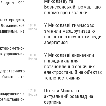
Миколаєву та
о бюджета 990
Вознесенській громаді: що
відомо про наслідки
ных средств,
У Миколаєві тимчасово
 Доманевской
19:10
Вчора
змінили маршрутизацію
адниками, не
пацієнтів з інсультом: куди
звертатися
тно-сметной
в управлении
У Миколаєві визначили
18:10
Вчора
підрядників для
встановлення сонячних
дарственного
електростанцій на об'єктах
бязательств
теплопостачання
Потяги Миколаїв:
17:10
вонарушении и
Вчора
актуальний розклад на
озяйственной
серпень