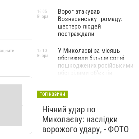
Ворог атакував
16:05
Вчора
Вознесенську громаду:
шестеро людей
постраждали
У Миколаєві за місяць
 оцінити
15:10
Вчора
обстежили більше сотні
пошкоджених російськими
обстрілами об'єктів
ТОП НОВИНИ
Нічний удар по
Миколаєву: наслідки
ворожого удару, - ФОТО