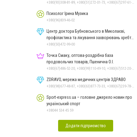
+380(93)308-81-89, +380(51)272-01-73, +380(67)297-61-89, +38(093) 308-81-96
Психолог Ірина Музика
+380(96)839-46-02
Центр доктора Бубновського в Миколаєві,
профілактика та лікування захворювань хребта
і суглобів
+380(50)472-99-00
Точка Смаку, оптова-роздрібна база
продовольчих товарів, Пшенична О.І.
+380(67)486-52-20, +380(99)110-49-10, +380(67)512-20-35
ZDRAVO, мережа медичних центрів ЗДРАВО
+380(98)677-48-87, +380(63)877-73-33, +380(67)239-78-51
Sport-express.ua – головне джерело новин про
український спорт
+38044 534 45 59
Додати підприємство