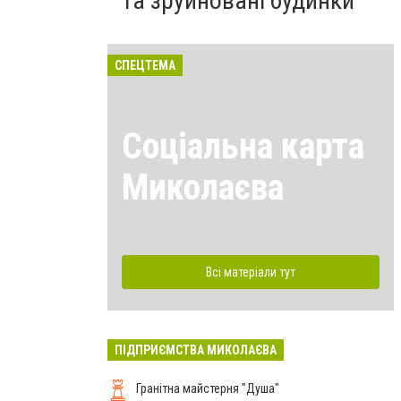
та зруйновані будинки
СПЕЦТЕМА
Соціальна карта
Миколаєва
Всі матеріали тут
ПІДПРИЄМСТВА МИКОЛАЄВА
Гранітна майстерня "Душа"