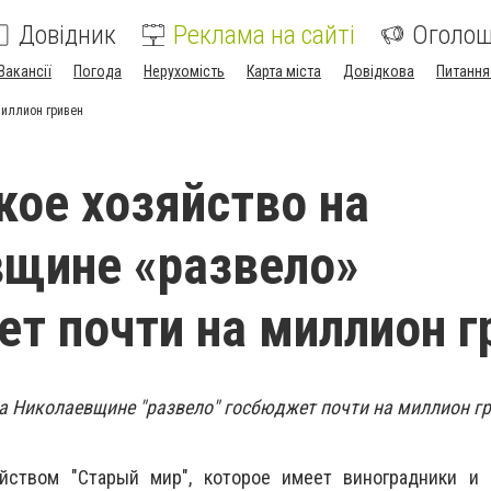
Довідник
Реклама на сайті
Оголо
Вакансії
Погода
Нерухомість
Карта міста
Довідкова
Питання
миллион гривен
ое хозяйство на
щине «развело»
т почти на миллион г
а Николаевщине "развело" госбюджет почти на миллион гр
ством "Старый мир", которое имеет виноградники и