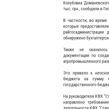
Козубовка Доманевског
тыс. грн., сообщили в Г
В частности, во время
которые предоставляли
райгосадминистрации 
обнаружено бухгалтерск
Также не оказалось 
документации по созда
агропромышленного раз
Это привело к неосно
бюджета на сумму 6
государственного бюджет
На руководителя КФХ "С
направлено требование
деятельности КФХ "Стар