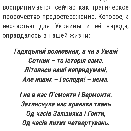
воспринимается сейчас как трагическое
пророчество-предостережение. Которое, к
несчастью для Украины и её народа,
оправдалось в нашей жизни:
Гадяцький полковник, а чи з Умані
Сотник – то історія сама.
Літописи наші непридумані,
Але інших – Господи! – нема.
І не в нас П’ємонти і Вермонти.
Захлиснула нас кривава твань
Од часів Залізняка і Гонти,
Од часів лихих четвертувань.