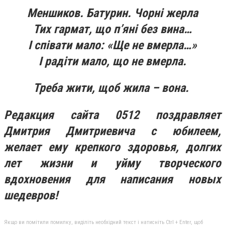
Меншиков. Батурин. Чорні жерла
Тих гармат, що п’яні без вина…
І співати мало: «Ще не вмерла…»
І радіти мало, що не вмерла.
Треба жити, щоб жила – вона.
Редакция сайта 0512 поздравляет
Дмитрия Дмитриевича с юбилеем,
желает ему крепкого здоровья, долгих
лет жизни и уйму творческого
вдохновения для написания новых
шедевров!
Якщо ви помітили помилку, виділіть необхідний текст і натисніть Ctrl + Enter, щоб