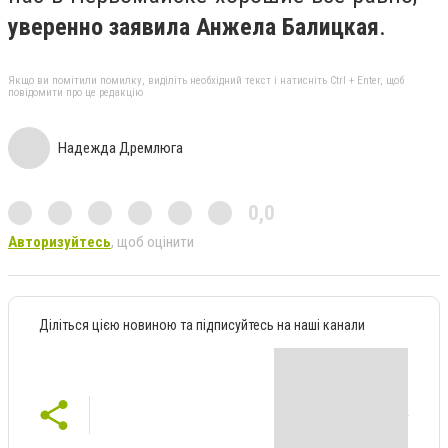
уверенно заявила Анжела Балицкая
.
Якщо ви помітили помилку, виділіть необхідний текст і натисніть Ctrl + Enter, щоб
повідомити про це редакцію
Надежда Дремлюга
0,0
Авторизуйтесь
, щоб оцінити
Діліться цією новиною та підписуйтесь на наші канали