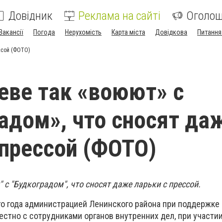
Довідник
Реклама на сайті
Оголо
Вакансії
Погода
Нерухомість
Карта міста
Довідкова
Питання
ссой (ФОТО)
еве так «воюют» с
адом», что сносят да
 прессой (ФОТО)
 с "Будкоградом", что сносят даже ларьки с прессой.
его года администрацией Ленинского района при поддержке
естно с сотрудниками органов внутренних дел, при участи