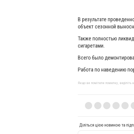
В результате проведенно
объект сезонной выносно
Также полностью ликвид
сигаретами.
Всего было демонтирова
Работа по наведению по
Якщо ви помітили помилку, виділіть нео
Діліться цією новиною та підп