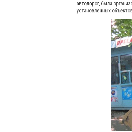
автодорог, была организ
установленных объектов 