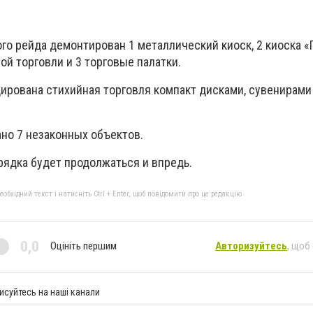
го рейда демонтирован 1 металлический киоск, 2 киоска «
й торговли и 3 торговые палатки.
ирована стихийная торговля компакт дисками, сувенирами
но 7 незаконных объектов.
рядка будет продолжаться и впредь.
бхідний текст і натисніть Ctrl + Enter, щоб повідомити про це редакцію
0,0
Оцініть першим
Авторизуйтесь
, щоб
исуйтесь на наші канали