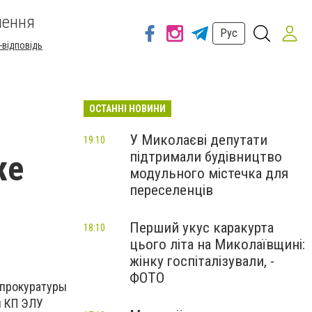
шення
Рус
-відповідь
ОСТАННІ НОВИНИ
У Миколаєві депутати
19:10
підтримали будівництво
же
модульного містечка для
переселенців
Перший укус каракурта
18:10
цього літа на Миколаївщині:
жінку госпіталізували, -
ФОТО
 прокуратуры
и КП ЭЛУ