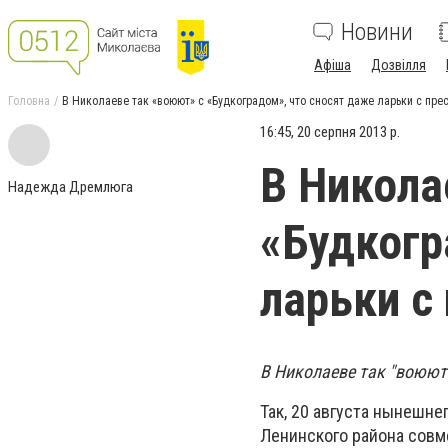
Новини
Афіша
Дозвілля
Головна
В Николаеве так «воюют» с «Будкоградом», что сносят даже ларьки с пре
16:45, 20 серпня 2013 р.
В Никола
Надежда Дремлюга
«Будкогр
ларьки с
В Николаеве так "воюют"
Так, 20 августа нынешн
Ленинского района совм