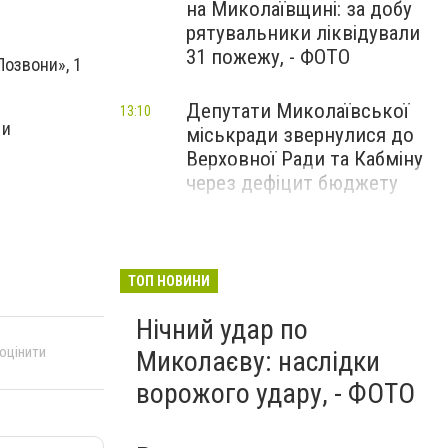
на Миколаївщині: за добу
рятувальники ліквідували
31 пожежу, - ФОТО
Позвони», 1
Депутати Миколаївської
13:10
 и
міськради звернулися до
Верховної Ради та Кабміну
через дефіцит бюджету
ТОП НОВИНИ
Нічний удар по
 оцінити
Миколаєву: наслідки
ворожого удару, - ФОТО