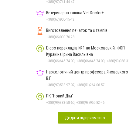
зняття ломки
+380(97)741-44-47
Ветеринарна клініка Vet.Doctor+
+380(67)900-15-43
Виготовлення печаток та штампів
+380(66)000-76-28
Бюро перекладів № 1 на Московській, ФОП
Куракіна Ірина Васильівна
+380(66)645-74-00, +380(66)645-74-00, +380(93)383-31-61, +380(95)629-25-06, +380(67)512-47-06
Наркологічний центр професора Яновського
В.П.
+380(97)538-97-07, +380(51)264-06-57
РК "Новий Дім"
+380(99)333-58-60, +380(93)955-82-46
Додати підприємство