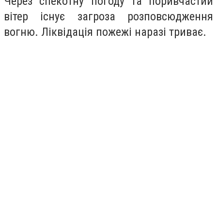
Через спекотну погоду та поривчастий
вітер існує загроза розповсюдження
вогню. Ліквідація пожежі наразі триває.