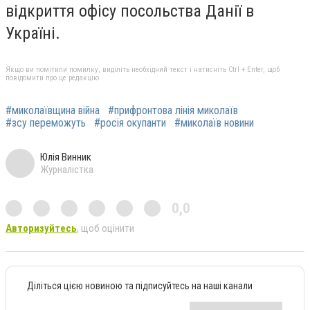
відкриття офісу посольства Данії в
Україні.
Якщо ви помітили помилку, виділіть необхідний текст і натисніть Ctrl + Enter, щоб
повідомити про це редакцію
#миколаївщина війна
#прифронтова лінія миколаїв
#зсу переможуть
#росія окупанти
#миколаїв новини
Юлія Винник
Журналістка
0,0
Авторизуйтесь
, щоб оцінити
Діліться цією новиною та підписуйтесь на наші канали