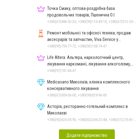
Точка Смаку, оптова-роздрібна база
продовольчих товарів, Пшенична О.І.
+380(67)486-52-20, +380(99)110-49-10, +380(67)512-20-35
Ремонт мобільної та офісної техніки, продаж
аксесуарів та запчастин, Viva Service у
Миколаєві
+380(95)759-77-72, +380(93)108-74-47
Life Altera. Альтера, наркологічний центр,
лікування наркоманії, лікування алкоголізму,
зняття ломки
+380(97)741-44-47
Medicasano Миколаїв, клініка комплексного
консервативного лікування
+380(67)009-06-00, +380(99)029-96-00
Асторія, ресторанно-готельний комплекс в
Миколаєві
+380(93)635-05-93, +380(63)244-23-48, +380(51)276-81-65, +380(93)361-03-37, +380(95)172-60-42, +380(51)277-66-77, +380(68)916-39-76
Додати підприємство