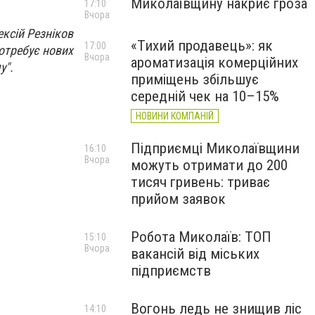
Миколаївщину накриє гроза
17:10
Вчора
ексій Резніков
«Тихий продавець»: як
17:00
отребує нових
Вчора
ароматизація комерційних
у".
приміщень збільшує
середній чек на 10–15%
НОВИНИ КОМПАНІЙ
Підприємці Миколаївщини
16:10
Вчора
можуть отримати до 200
тисяч гривень: триває
прийом заявок
Робота Миколаїв: ТОП
15:10
Вчора
вакансій від міських
підприємств
Вогонь ледь не знищив ліс
14:10