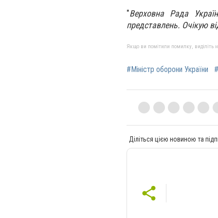
"
Верховна Рада Украї
представлень. Очікую ві
Якщо ви помітили помилку, виділіть нео
#Міністр оборони України
#
Діліться цією новиною та підп