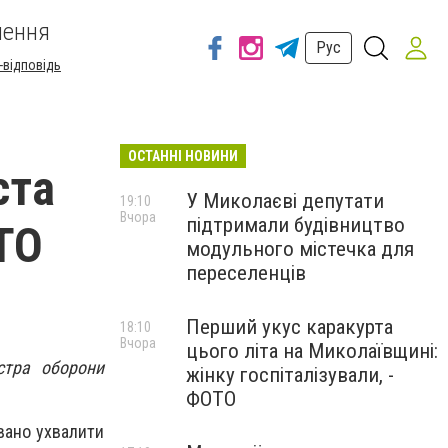
шення
Рус
-відповідь
ОСТАННІ НОВИНИ
ста
У Миколаєві депутати
19:10
Вчора
підтримали будівництво
ОТО
модульного містечка для
переселенців
Перший укус каракурта
18:10
Вчора
цього літа на Миколаївщині:
стра оборони
жінку госпіталізували, -
ФОТО
вано ухвалити