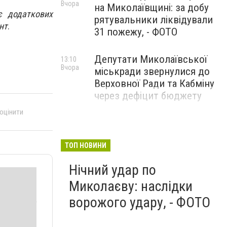
Вчора
на Миколаївщині: за добу
є додаткових
рятувальники ліквідували
нт
.
31 пожежу, - ФОТО
Депутати Миколаївської
13:10
Вчора
міськради звернулися до
Верховної Ради та Кабміну
через дефіцит бюджету
 оцінити
ТОП НОВИНИ
Нічний удар по
Миколаєву: наслідки
ворожого удару, - ФОТО