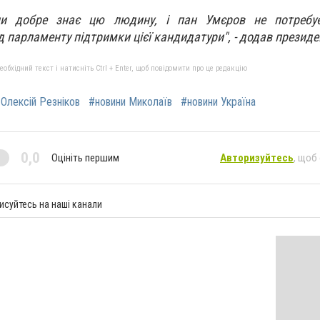
ни добре знає цю людину, і пан Умєров не потребу
д парламенту підтримки цієї кандидатури", - додав президе
бхідний текст і натисніть Ctrl + Enter, щоб повідомити про це редакцію
Олексій Резніков
#новини Миколаїв
#новини Україна
0,0
Оцініть першим
Авторизуйтесь
, щоб
исуйтесь на наші канали