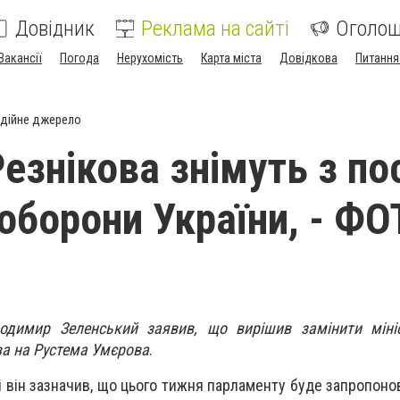
Довідник
Реклама на сайті
Оголо
Вакансії
Погода
Нерухомість
Карта міста
Довідкова
Питання
дійне джерело
Резнікова знімуть з по
 оборони України, - Ф
одимир Зеленський заявив, що вирішив замінити міні
ва на Рустема Умєрова
.
 він зазначив, що цього тижня парламенту буде запропоно