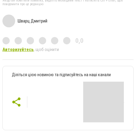
Якщо ви помітили помилку, виділіть необхідний текст і натисніть Ctrl + Enter, щоб
повідомити про це редакцію
Шварц Дмитрий
0,0
Авторизуйтесь
, щоб оцінити
Діліться цією новиною та підписуйтесь на наші канали