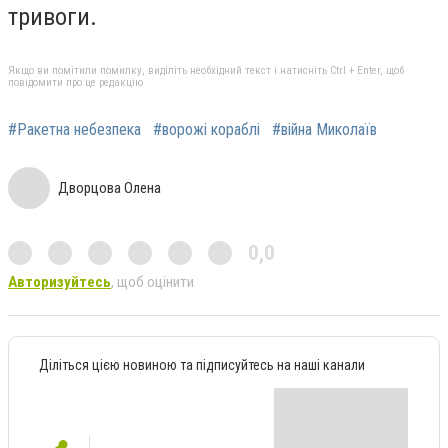
тривоги.
Якщо ви помітили помилку, виділіть необхідний текст і натисніть Ctrl + Enter, щоб
повідомити про це редакцію
#Ракетна небезпека
#ворожі кораблі
#війна Миколаїв
Дворцова Олена
0,0
Авторизуйтесь
, щоб оцінити
Діліться цією новиною та підписуйтесь на наші канали