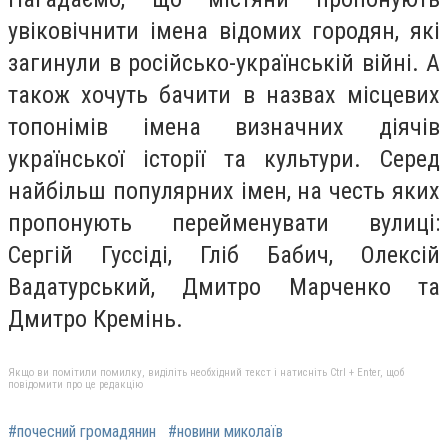
увіковічнити імена відомих городян, які
загинули в російсько-українській війні. А
також хочуть бачити в назвах місцевих
топонімів імена визначних діячів
української історії та культури. Серед
найбільш популярних імен, на честь яких
пропонують перейменувати вулиці:
Сергій Гуссіді, Гліб Бабич, Олексій
Вадатурський, Дмитро Марченко та
Дмитро Кремінь.
Якщо ви помітили помилку, виділіть необхідний текст і натисніть Ctrl + Enter, щоб
повідомити про це редакцію
#почесний громадянин
#новини миколаїв