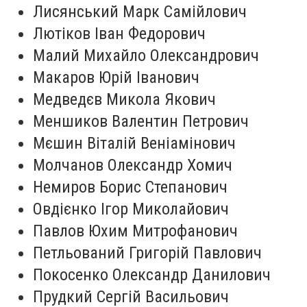
Лисянський Марк Самійлович
Лютіков Іван Федорович
Малий Михайло Олександрович
Макаров Юрій Іванович
Медведєв Микола Якович
Меншиков Валентин Петрович
Мєшин Віталій Веніамінович
Молчанов Олександр Хомич
Немиров Борис Степанович
Овдієнко Ігор Миколайович
Павлов Юхим Митрофанович
Петльований Григорій Павлович
Покосенко Олександр Данилович
Прудкий Сергій Васильович