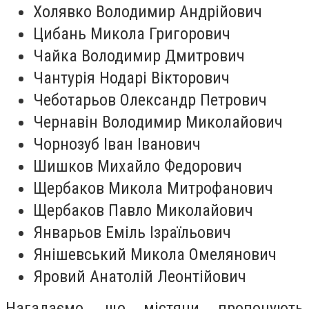
Холявко Володимир Андрійович
Цибань Микола Григорович
Чайка Володимир Дмитрович
Чантурія Нодарі Вікторович
Чеботарьов Олександр Петрович
Чернавін Володимир Миколайович
Чорнозуб Іван Іванович
Шишков Михайло Федорович
Щербаков Микола Митрофанович
Щербаков Павло Миколайович
Январьов Еміль Ізраїльович
Янішевський Микола Омелянович
Яровий Анатолій Леонтійович
Нагадаємо, що містяни пропонують