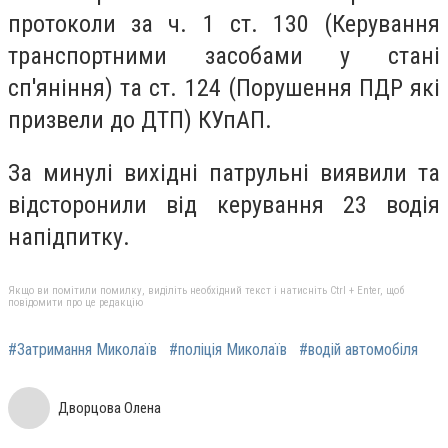
протоколи за ч. 1 ст. 130 (Керування
транспортними засобами у стані
сп'яніння) та ст. 124 (Порушення ПДР які
призвели до ДТП) КУпАП.
За минулі вихідні патрульні виявили та
відсторонили від керування 23 водія
напідпитку.
Якщо ви помітили помилку, виділіть необхідний текст і натисніть Ctrl + Enter, щоб
повідомити про це редакцію
#Затримання Миколаїв
#поліція Миколаїв
#водій автомобіля
Дворцова Олена