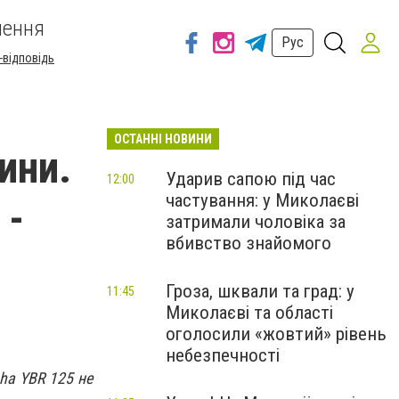
шення
Рус
-відповідь
ОСТАННІ НОВИНИ
ини.
Ударив сапою під час
12:00
частування: у Миколаєві
 -
затримали чоловіка за
вбивство знайомого
Гроза, шквали та град: у
11:45
Миколаєві та області
оголосили «жовтий» рівень
небезпечності
ha YBR 125 не