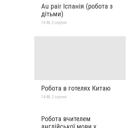
Au pair Іспанія (робота з
дітьми)
14:48, 2 серпня
Робота в готелях Китаю
14:48, 2 серпня
Робота вчителем
англійської мови у