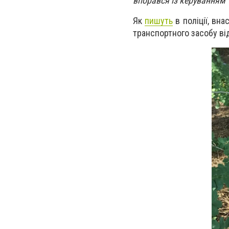
впорався із керуванням 
Як
пишуть
в поліції, вн
транспортного засобу від