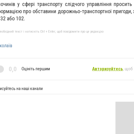
лочинів у сфері транспорту слідчого управління просить 
формацією про обставини дорожньо-транспортної пригоди, 
32 або 102.
бхідний текст і натисніть Ctrl + Enter, щоб повідомити про це редакцію
колаїв
0,0
Оцініть першим
Авторизуйтесь
, щоб
исуйтесь на наші канали