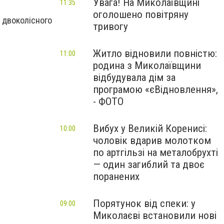
Увага! На Миколаївщині
11:35
оголошено повітряну
 двоколісного
тривогу
Житло відновили повністю:
11:00
родина з Миколаївщини
відбудувала дім за
програмою «єВідновлення»,
- ФОТО
Вибух у Великій Коренисі:
10:00
чоловік вдарив молотком
по артгільзі на металобрухті
— один загиблий та двоє
поранених
Порятунок від спеки: у
09:00
Миколаєві встановили нові