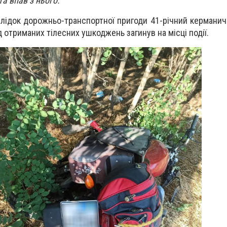
та впав з нього.
аслідок дорожньо-транспортної пригоди 41-річний керманич
 отриманих тілесних ушкоджень загинув на місці події.