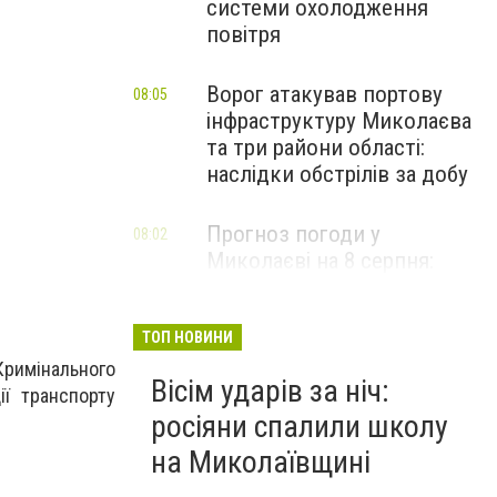
системи охолодження
повітря
Ворог атакував портову
08:05
інфраструктуру Миколаєва
та три райони області:
наслідки обстрілів за добу
Прогноз погоди у
08:02
Миколаєві на 8 серпня:
зміни та дощі
ТОП НОВИНИ
Кримінального
Вісім ударів за ніч:
ї транспорту
росіяни спалили школу
на Миколаївщині