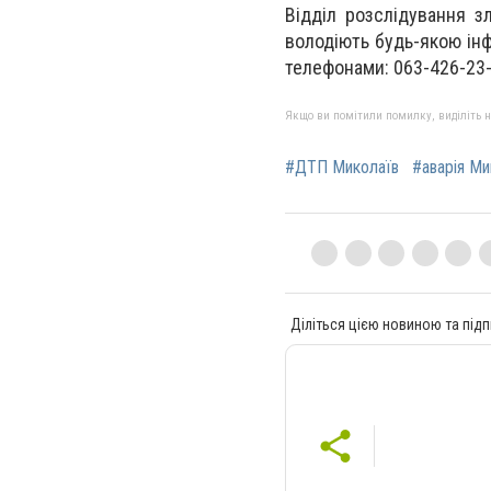
Відділ розслідування з
володіють будь-якою ін
телефонами: 063-426-23-
Якщо ви помітили помилку, виділіть нео
#ДТП Миколаїв
#аварія Ми
Діліться цією новиною та підп