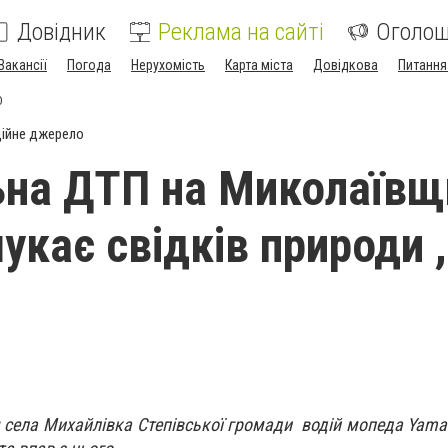
Довідник
Реклама на сайті
Оголо
Вакансії
Погода
Нерухомість
Карта міста
Довідкова
Питання
О
ійне джерело
на ДТП на Миколаївщ
укає свідків природи ,
я села Михайлівка Степівської громади водій мопеда Yama