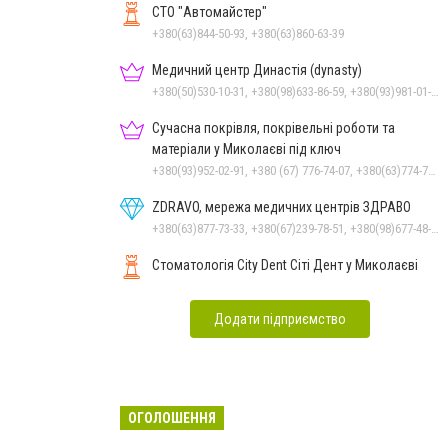
СТО "Автомайстер"
+380(63)844-50-93, +380(63)860-63-39
Медичний центр Династія (dynasty)
+380(50)530-10-31, +380(98)633-86-59, +380(93)981-01-61
Сучасна покрівля, покрівельні роботи та
матеріали у Миколаєві під ключ
+380(93)952-02-91, +380 (67) 776-74-07, +380(63)774-77-47
ZDRAVO, мережа медичних центрів ЗДРАВО
+380(63)877-73-33, +380(67)239-78-51, +380(98)677-48-87
Стоматологія City Dent Сіті Дент у Миколаєві
Додати підприємство
ОГОЛОШЕННЯ