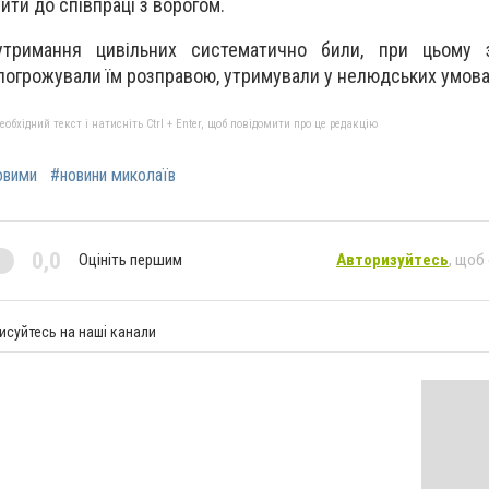
ити до співпраці з ворогом.
утримання цивільних систематично били, при цьому 
погрожували їм розправою, утримували у нелюдських умова
бхідний текст і натисніть Ctrl + Enter, щоб повідомити про це редакцію
овими
#новини миколаїв
0,0
Оцініть першим
Авторизуйтесь
, щоб
исуйтесь на наші канали