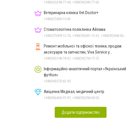
+380(63)398-77-44, +380(96)540-77-63
Ветеринарна клініка Vet.Doctor+
+380(67)900-15-43
Стоматологічна поліклініка Айлама
+380(97)009-12-76, +380(95)601-13-32, +380(93)668-50-62, +380(51)259-06-88
Ремонт мобільної та офісної техніки, продаж
аксесуарів та запчастин, Viva Service у
Миколаєві
+380(93)108-74-47, +380(95)759-77-72
Інформаційно-аналітичний портал «Український
футбол»
+380(44)570-62-50
Авіценна Медікал, медичний центр
+380(96)400-97-97, +380(93)594-00-05
Додати підприємство