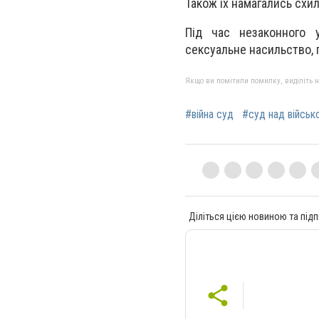
Також їх намагались схил
Під час незаконного 
сексуальне насильство, 
Якщо ви помітили помилку, виділіть нео
#війна суд
#суд над військ
Діліться цією новиною та підп