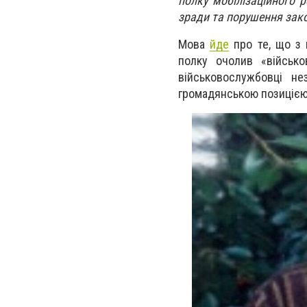
полку мобілізаційного 
зради та порушення законі
Мова
йде
про те, що з 
полку очолив «військо
військовослужбовці н
громадянською позицією