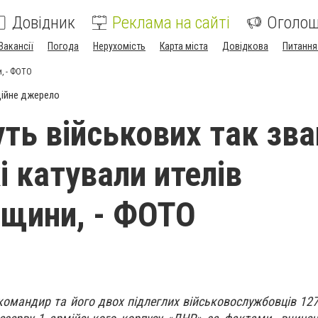
Довідник
Реклама на сайті
Оголо
Вакансії
Погода
Нерухомість
Карта міста
Довідкова
Питання
и, - ФОТО
ійне джерело
ть військових так зва
і катували ителів
щини, - ФОТО
командир та його двох підлеглих військовослужбовців 127