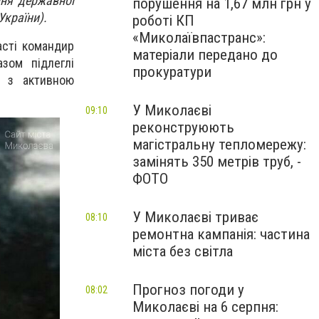
ння державної
порушення на 1,67 млн грн у
 України).
роботі КП
«Миколаївпастранс»:
асті командир
матеріали передано до
зом підлеглі
прокуратури
й з активною
У Миколаєві
09:10
реконструюють
магістральну тепломережу:
замінять 350 метрів труб, -
ФОТО
У Миколаєві триває
08:10
ремонтна кампанія: частина
міста без світла
Прогноз погоди у
08:02
Миколаєві на 6 серпня: