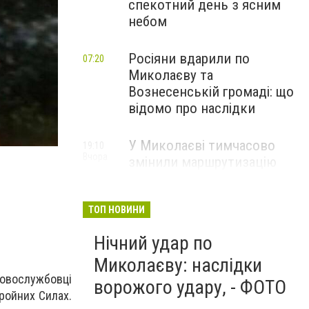
спекотний день з ясним
небом
Росіяни вдарили по
07:20
Миколаєву та
Вознесенській громаді: що
відомо про наслідки
У Миколаєві тимчасово
19:10
Вчора
змінили маршрутизацію
пацієнтів з інсультом: куди
звертатися
ТОП НОВИНИ
Нічний удар по
Миколаєву: наслідки
ковослужбовці
ворожого удару, - ФОТО
ройних Силах.