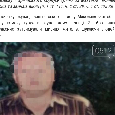
резерву 1 армійського корпусу «ДНР» за фактами вчине
в та звичаїв війни (ч. 1 ст. 111, ч. 2 ст. 28, ч. 1 ст. 438 КК
початку окупації Баштанського району Миколаївської обл
ву комендатуру» в окупованому селищі. За його нака
езаконно затримували мирних жителів, шукаючи люде
.