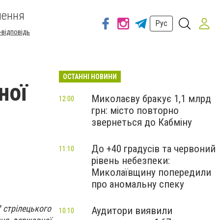
шення
Рус
-відповідь
ОСТАННІ НОВИНИ
ної
Миколаєву бракує 1,1 млрд
12:00
грн: місто повторно
звернеться до Кабміну
До +40 градусів та червоний
11:10
рівень небезпеки:
Миколаївщину попередили
про аномальну спеку
 стрілецького
Аудитори виявили
10:10