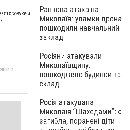
Ранкова атака на
застосовуючи
Миколаїв: уламки дрона
х.
пошкодили навчальний
заклад
Росіяни атакували
Миколаївщину:
 оцінити
пошкоджено будинки та
склад
Росія атакувала
Миколаїв “Шахедами”: є
загибла, поранені діти