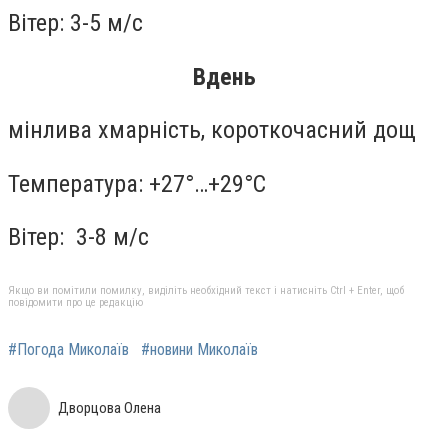
Вітер: 3-5 м/с
Вдень
мінлива хмарність, короткочасний дощ
Температура: +27°…+29°C
Вітер: 3-8 м/с
Якщо ви помітили помилку, виділіть необхідний текст і натисніть Ctrl + Enter, щоб
повідомити про це редакцію
#Погода Миколаїв
#новини Миколаїв
Дворцова Олена