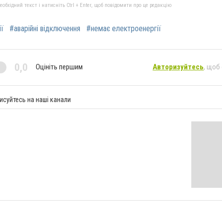
бхідний текст і натисніть Ctrl + Enter, щоб повідомити про це редакцію
ї
#аварійні відключення
#немає електроенергії
0,0
Оцініть першим
Авторизуйтесь
, щоб
исуйтесь на наші канали