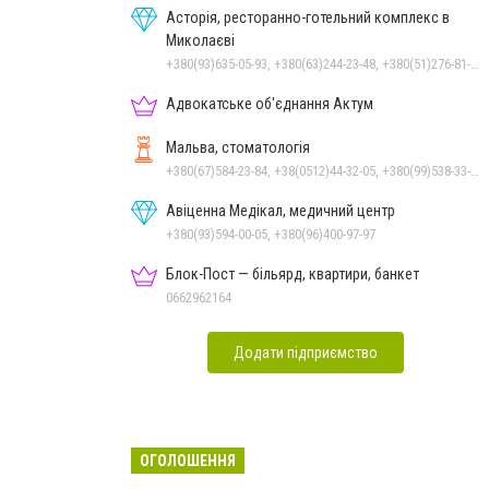
Асторія, ресторанно-готельний комплекс в
Миколаєві
+380(93)635-05-93, +380(63)244-23-48, +380(51)276-81-65, +380(93)361-03-37, +380(95)172-60-42, +380(51)277-66-77, +380(68)916-39-76
Адвокатське об'єднання Актум
Мальва, стоматологія
+380(67)584-23-84, +38(0512)44-32-05, +380(99)538-33-25, +380(63)977-35-54
Авіценна Медікал, медичний центр
+380(93)594-00-05, +380(96)400-97-97
Блок-Пост — більярд, квартири, банкет
0662962164
Додати підприємство
ОГОЛОШЕННЯ