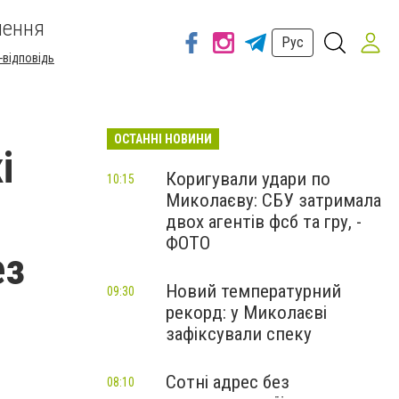
шення
Рус
-відповідь
ОСТАННІ НОВИНИ
і
Коригували удари по
10:15
Миколаєву: СБУ затримала
двох агентів фсб та гру, -
ФОТО
ез
Новий температурний
09:30
рекорд: у Миколаєві
зафіксували спеку
Сотні адрес без
08:10