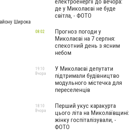
електроенергії до вечора:
де у Миколаєві не буде
світла, - ФОТО
району Широка
Прогноз погоди у
08:02
Миколаєві на 7 серпня:
спекотний день з ясним
небом
У Миколаєві депутати
19:10
Вчора
підтримали будівництво
модульного містечка для
переселенців
Перший укус каракурта
18:10
Вчора
цього літа на Миколаївщині:
жінку госпіталізували, -
ФОТО