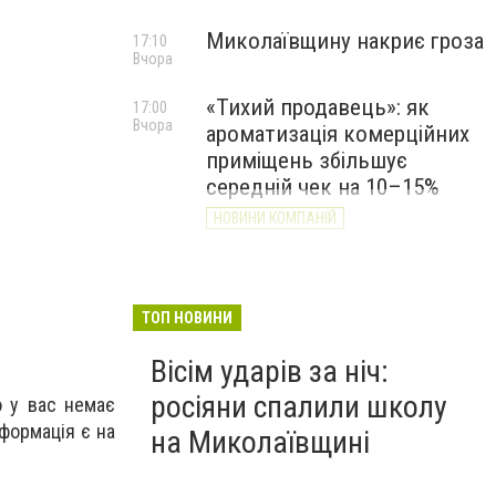
Миколаївщину накриє гроза
17:10
Вчора
«Тихий продавець»: як
17:00
Вчора
ароматизація комерційних
приміщень збільшує
середній чек на 10–15%
НОВИНИ КОМПАНІЙ
ТОП НОВИНИ
Вісім ударів за ніч:
росіяни спалили школу
о у вас немає
нформація є на
на Миколаївщині