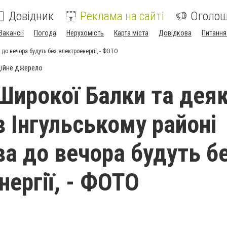
Довідник
Реклама на сайті
Оголо
Вакансії
Погода
Нерухомість
Карта міста
Довідкова
Питання
до вечора будуть без електроенергії, - ФОТО
ійне джерело
Широкої Балки та деяк
в Інгульському районі
а до вечора будуть б
нергії, - ФОТО