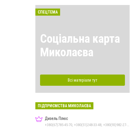
СПЕЦТЕМА
Соціальна карта
Миколаєва
Всі матеріали тут
ПІДПРИЄМСТВА МИКОЛАЄВА
Дизель Плюс
+380(67)785-45-70, +380(51)248-33-48, +380(93)982-27-24, +380(95)679-54-71, +380(67)512-10-29