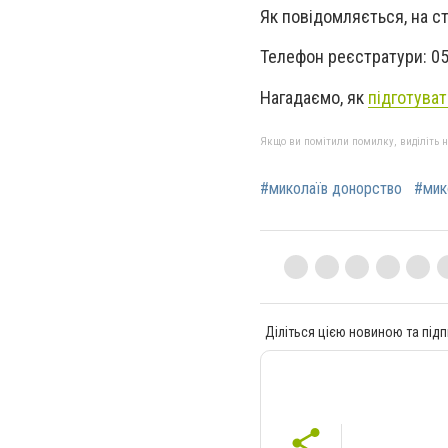
Як повідомляється, на станц
Телефон реєстратури: 051
Нагадаємо, як
підготува
Якщо ви помітили помилку, виділіть нео
#миколаїв донорство
#мик
Діліться цією новиною та підп