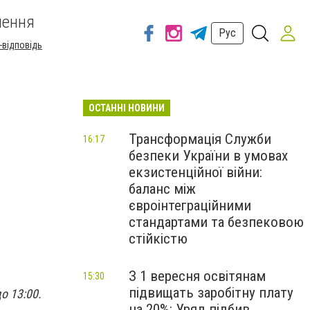
шення
Рус
-відповідь
ОСТАННІ НОВИНИ
Трансформація Служби
16:17
безпеки України в умовах
екзистенційної війни:
баланс між
євроінтеграційними
стандартами та безпековою
стійкістю
З 1 вересня освітянам
15:30
підвищать заробітну плату
о 13:00.
на 20%: Уряд підбив