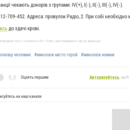
ії чекають донорів з групами: ІV(+), I(-), II(-), III(-), IV(-).
2-709-452. Адреса: провулок Радіо, 2. При собі необхідно 
тись
до здачі крові.
бхідний текст і натисніть Ctrl + Enter, щоб повідомити про це редакцію
олаївці незламні
#миколаїв місто герой
#миколаїв новини
0,0
Оцініть першим
Авторизуйтесь
, щоб
исуйтесь на наші канали