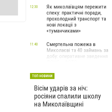
Як миколаївцям пережити
12:30
спеку: практичні поради,
прохолодний транспорт та
нові локації з
«туманчиками»
Смертельна пожежа в
11:40
Миколаєві та 40 займань за
добу: оперативне зведення
ДСНС, - ФОТО
Смертельна ДТП за участі
11:00
ТОП НОВИНИ
трьох авто поблизу
Вісім ударів за ніч:
Миколаєва: один загиблий
та поранена, - ФОТО
росіяни спалили школу
на Миколаївщині