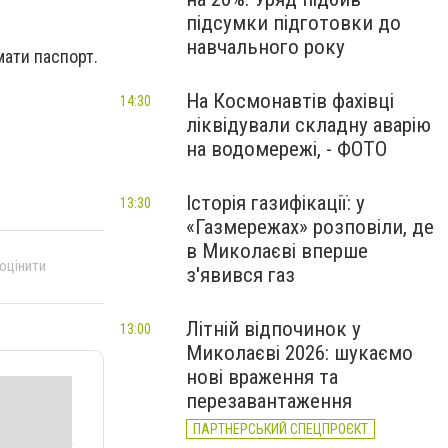
підсумки підготовки до
навчального року
мати паспорт.
На Космонавтів фахівці
14:30
ліквідували складну аварію
на водомережі, - ФОТО
Історія газифікації: у
13:30
«Газмережах» розповіли, де
в Миколаєві вперше
 оцінити
з'явився газ
Літній відпочинок у
13:00
Миколаєві 2026: шукаємо
нові враження та
перезавантаження
ПАРТНЕРСЬКИЙ СПЕЦПРОЄКТ