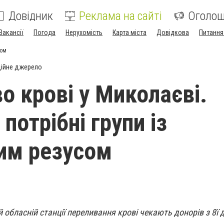
Довідник
Реклама на сайті
Оголо
Вакансії
Погода
Нерухомість
Карта міста
Довідкова
Питання
сом
ійне джерело
о крові у Миколаєві.
потрібні групи із
им резусом
 обласній станції переливання крові чекають донорів з 8ї д