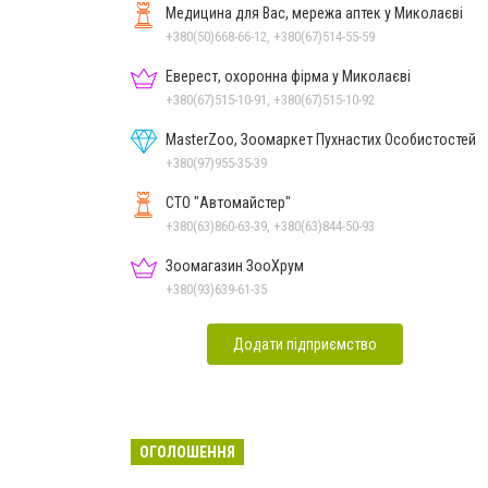
Медицина для Вас, мережа аптек у Миколаєві
+380(50)668-66-12, +380(67)514-55-59
Еверест, охоронна фірма у Миколаєві
+380(67)515-10-91, +380(67)515-10-92
MasterZoo, Зоомаркет Пухнастих Особистостей
+380(97)955-35-39
СТО "Автомайстер"
+380(63)860-63-39, +380(63)844-50-93
Зоомагазин ЗооХрум
+380(93)639-61-35
Додати підприємство
ОГОЛОШЕННЯ