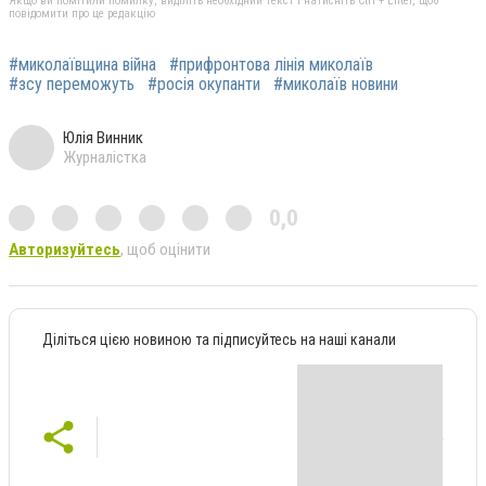
Якщо ви помітили помилку, виділіть необхідний текст і натисніть Ctrl + Enter, щоб
повідомити про це редакцію
#миколаївщина війна
#прифронтова лінія миколаїв
#зсу переможуть
#росія окупанти
#миколаїв новини
Юлія Винник
Журналістка
0,0
Авторизуйтесь
, щоб оцінити
Діліться цією новиною та підписуйтесь на наші канали