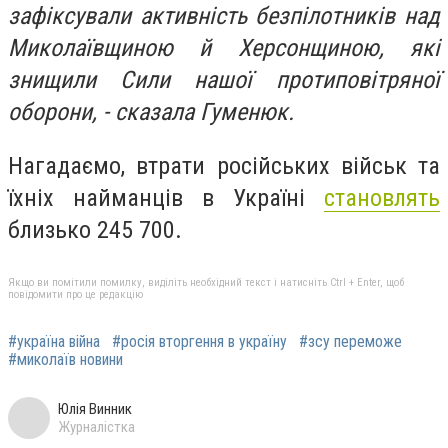
зафіксували активність безпілотників над
Миколаївщиною й Херсонщиною, які
знищили Сили нашої протиповітряної
оборони, - сказала Гуменюк.
Нагадаємо, втрати російських військ та
їхніх найманців в Україні
становлять
близько 245 700.
Якщо ви помітили помилку, виділіть необхідний текст і натисніть Ctrl + Enter, щоб
повідомити про це редакцію
#україна війна
#росія вторгення в україну
#зсу переможе
#миколаїв новини
Юлія Винник
Журналістка