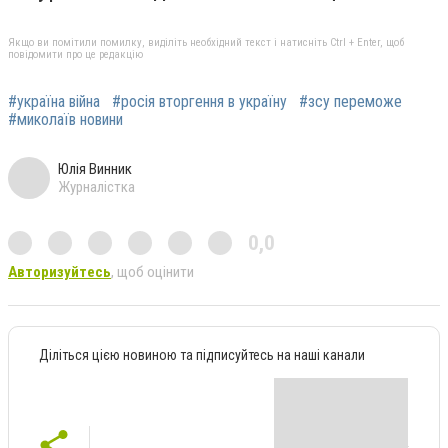
Якщо ви помітили помилку, виділіть необхідний текст і натисніть Ctrl + Enter, щоб
повідомити про це редакцію
#україна війна
#росія вторгення в україну
#зсу переможе
#миколаїв новини
Юлія Винник
Журналістка
0,0
Авторизуйтесь
, щоб оцінити
Діліться цією новиною та підписуйтесь на наші канали