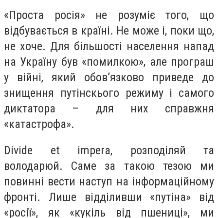
«Проста росія» не розуміє того, що
відбувається в країні. Не може і, поки що,
не хоче. Для більшості населення напад
на Україну був «помилкою», але програш
у війні, який обов’язково приведе до
знищення путінскього режиму і самого
диктатора – для них справжня
«катастрофа».
Divide et impera, розподіляй та
володарюй. Саме за такою тезою ми
повинні вести наступ на інформаційному
фронті. Лише відділивши «путіна» від
«росії», як «кукіль від пшениці», ми