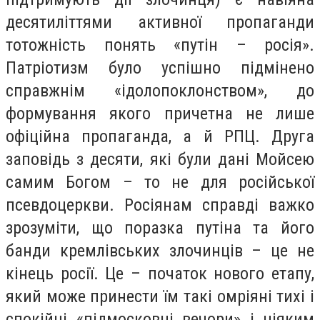
десятиліттями активної пропаганди
тотожність понять «путін – росія».
Патріотизм було успішно підмінено
справжнім «ідолопоклонством», до
формування якого причетна не лише
офіційна пропаганда, а й РПЦ. Друга
заповідь з десяти, які були дані Мойсею
самим Богом – то не для російської
псевдоцеркви. Росіянам справді важко
зрозуміти, що поразка путіна та його
банди кремлівських злочинців – це не
кінець росії. Це – початок нового етапу,
який може принести їм такі омріяні тихі і
спокійні «підмосковні вечори» і ніяким