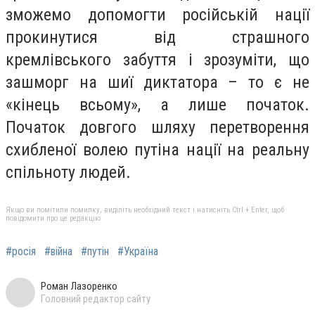
зможемо допомогти російській нації
прокинутися від страшного
кремлівського забуття і зрозуміти, що
зашморг на шиї диктатора – то є не
«кінець всьому», а лише початок.
Початок довгого шляху перетворення
схибленої волею путіна нації на реальну
спільноту людей.
Якщо ви помітили помилку, виділіть необхідний текст і натисніть Ctrl + Enter, щоб
повідомити про це редакцію
#росія
#війна
#путін
#Україна
Роман Лазоренко
Головний редактор сайту