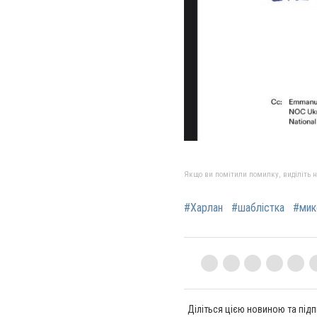
Якщо ви помітили помилку, виділіть нео
#Харлан
#шаблістка
#мик
Діліться цією новиною та підп