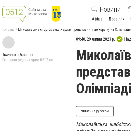
Новини
Афіша
Дозвілля
Головна
Миколаївська спортсменка Харлан представлятиме Україну на Олімпіаді
09:40, 29 липня 2023 р.
Над
Миколаїв
Ткаченко Альона
Головна редакторка 0512.ua
представ
Олімпіад
Читать на русском
Миколаївська шаблістк