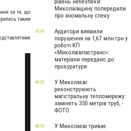
рівень небезпеки:
Миколаївщину попередили
ння за те, що
про аномальну спеку
бурились таким
Аудитори виявили
10:10
едставлятиме
порушення на 1,67 млн грн у
роботі КП
«Миколаївпастранс»:
матеріали передано до
прокуратури
У Миколаєві
09:10
реконструюють
магістральну тепломережу:
замінять 350 метрів труб, -
ФОТО
У Миколаєві триває
08:10