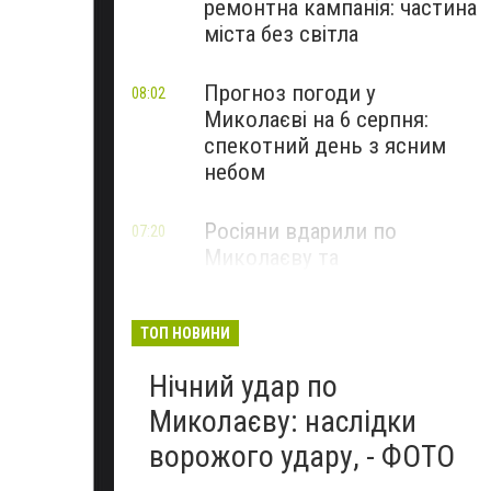
ремонтна кампанія: частина
міста без світла
Прогноз погоди у
08:02
Миколаєві на 6 серпня:
спекотний день з ясним
небом
Росіяни вдарили по
07:20
Миколаєву та
Вознесенській громаді: що
відомо про наслідки
ТОП НОВИНИ
Нічний удар по
Миколаєву: наслідки
ворожого удару, - ФОТО