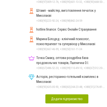
+380(97)009-12-76, +380(95)601-13-32, +380(93)668-50-62, +380(51)259-06-88
Штамп - майстер, виготовлення печаток у
Миколаєві
+380(95)223-92-24, +380(98)842-24-59
hotline.finance: Сервіс Онлайн Страхування
Марина Білодєд - клінічний психолог,
психотерапевт та супервізор у Миколаєві
+380(93)667-46-99, +380(50)161-11-34
Точка Смаку, оптова-роздрібна база
продовольчих товарів, Пшенична О.І.
+380(67)486-52-20, +380(99)110-49-10, +380(67)512-20-35
Асторія, ресторанно-готельний комплекс в
Миколаєві
+380(93)635-05-93, +380(63)244-23-48, +380(51)276-81-65, +380(93)361-03-37, +380(95)172-60-42, +380(51)277-66-77, +380(68)916-39-76
Додати підприємство