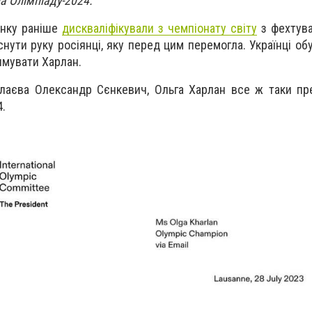
а Олімпіаду-2024.
енку раніше
дискваліфікували з чемпіонату світу
з фехтува
снути руку росіянці, яку перед цим перемогла. Українці о
имувати Харлан.
лаєва Олександр Сєнкевич,
Ольга Харлан все ж таки пр
4.