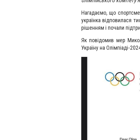
олімпійського комітету н
Нагадаємо, що спортсм
українка відповилася ти
рішенням і почали підтр
Як повідомив мер Мико
Україну на Олімпіаді-202