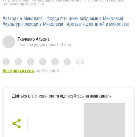
Якщо ви помітили помилку, виділіть необхідний текст і натисніть Ctrl + Enter, щоб
повідомити про це редакцію
#заходи в Миколаєві
#куди піти цими віхідними в Миколаєві
#культурні заходи в Миколаєві
#розваги для дітей в миколаєві
Ткаченко Альона
Головна редакторка 0512.ua
0,0
Авторизуйтесь
, щоб оцінити
Діліться цією новиною та підписуйтесь на наші канали