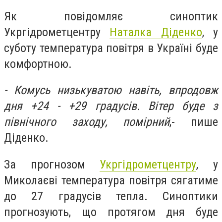
Як повідомляє синоптик
Укргідрометцентру
Наталка Діденко
, у
суботу температура повітря в Україні буде
комфортною.
- Комусь низькуватою навіть, впродовж
дня +24 - +29 градусів. Вітер буде з
північного заходу, помірний
,- пише
Діденко.
За прогнозом
Укргідрометцентру
, у
Миколаєві т
емпература повітря сягатиме
до 27 градусів тепла. Синоптики
прогнозують, що протягом дня буде