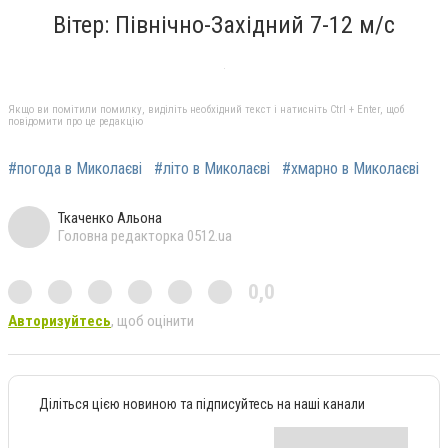
Вітер: Північно-Західний 7-12 м/с
Якщо ви помітили помилку, виділіть необхідний текст і натисніть Ctrl + Enter, щоб
повідомити про це редакцію
#погода в Миколаєві
#літо в Миколаєві
#хмарно в Миколаєві
Ткаченко Альона
Головна редакторка 0512.ua
0,0
Авторизуйтесь
, щоб оцінити
Діліться цією новиною та підписуйтесь на наші канали