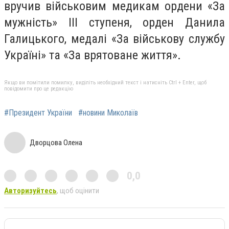
вручив військовим медикам ордени «За
мужність» III ступеня, орден Данила
Галицького, медалі «За військову службу
Україні» та «За врятоване життя».
Якщо ви помітили помилку, виділіть необхідний текст і натисніть Ctrl + Enter, щоб
повідомити про це редакцію
#Президент України
#новини Миколаїв
Дворцова Олена
0,0
Авторизуйтесь
, щоб оцінити